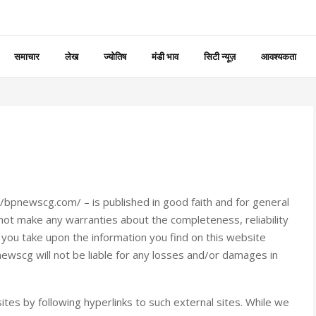
समाचार
लेख
ज्योतिष
मंडी भाव
सिटी न्यूज़
आवश्यकता
://bpnewscg.com/ – is published in good faith and for general
ot make any warranties about the completeness, reliability
n you take upon the information you find on this website
pnewscg will not be liable for any losses and/or damages in
tes by following hyperlinks to such external sites. While we