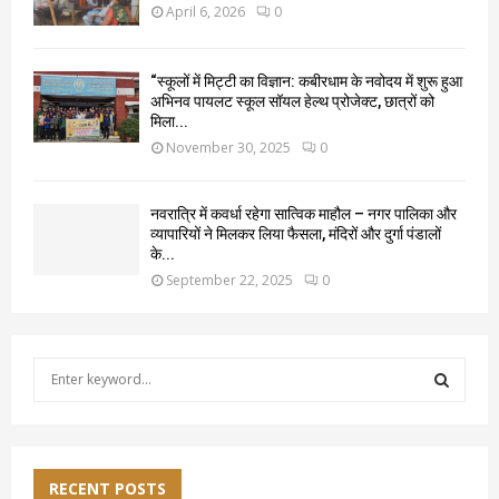
April 6, 2026
0
“स्कूलों में मिट्टी का विज्ञान: कबीरधाम के नवोदय में शुरू हुआ
अभिनव पायलट स्कूल सॉयल हेल्थ प्रोजेक्ट, छात्रों को
मिला...
November 30, 2025
0
नवरात्रि में कवर्धा रहेगा सात्विक माहौल – नगर पालिका और
व्यापारियों ने मिलकर लिया फैसला, मंदिरों और दुर्गा पंडालों
के...
September 22, 2025
0
S
e
a
S
r
c
E
h
RECENT POSTS