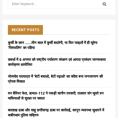
S
e
a
S
r
c
E
h
RECENT POSTS
f
A
o
कुर्सी के कान ……तीन साल में कुर्सी बदलेगी, या फिर फाइलों में ही घूमेगा
r
R
‘रिशफलिंग’ का पहिया
:
C
कवर्धा में 6 अगस्त को राष्ट्रीय पर्यावरण संरक्षण एवं आपदा प्रबंधन जागरूकता
कार्यक्रम आयोजित
H
भोरमदेव पदयात्रा में ‘बेटी बचाओ, बेटी पढ़ाओ’ का संदेश बना जनजागरण की
प्रेरक मिसाल
वन बैरियर फेल, डायल-112 ने पकड़ी सागौन तस्करी; तलवार संग घूमते वन
माफियाओं से सुरक्षा पर सवाल
बादशाह ढाबा और साहू छत्तीसगढ़ ढाबा पर कार्रवाई, कानून व्यवस्था सुधारने में
कबीरधाम पुलिस सक्रिय