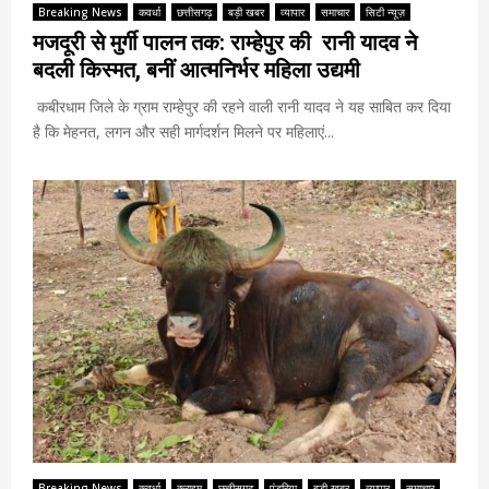
Breaking News
कवर्धा
छत्तीसगढ़
बड़ी खबर
व्यापार
समाचार
सिटी न्यूज़
मजदूरी से मुर्गी पालन तक: राम्हेपुर की रानी यादव ने
बदली किस्मत, बनीं आत्मनिर्भर महिला उद्यमी
कबीरधाम जिले के ग्राम राम्हेपुर की रहने वाली रानी यादव ने यह साबित कर दिया
है कि मेहनत, लगन और सही मार्गदर्शन मिलने पर महिलाएं...
Breaking News
कवर्धा
क्राइम
छत्तीसगढ़
पंडरिया
बड़ी खबर
व्यापार
समाचार