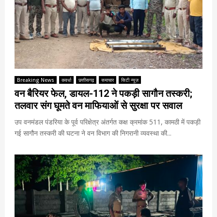
Breaking News
कवर्धा
छत्तीसगढ़
समाचार
सिटी न्यूज़
वन बैरियर फेल, डायल-112 ने पकड़ी सागौन तस्करी;
तलवार संग घूमते वन माफियाओं से सुरक्षा पर सवाल
उप वनमंडल पंडरिया के पूर्व परिक्षेत्र अंतर्गत कक्ष क्रमांक 511, कामठी में पकड़ी
गई सागौन तस्करी की घटना ने वन विभाग की निगरानी व्यवस्था की...