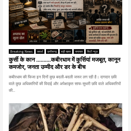
Breaking News
कवर्धा
छत्तीसगढ़
बड़ी खबर
समाचार
सिटी न्यूज़
कुर्सी के कान ……….कबीरधाम में कुर्सियां मजबूत, कानून
कमजोर, जनता उम्मीद और डर के बीच
कबीरधाम की फिजा इन दिनों कुछ बदली-बदली जरूर लग रही है। दागदार छवि
वाले कुछ अधिकारियों की विदाई और अपेक्षाकृत साफ-सुथरी छवि वाले अधिकारियों
की...