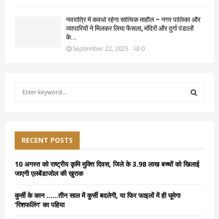
नवरात्रि में कवर्धा रहेगा सात्विक माहौल – नगर पालिका और
व्यापारियों ने मिलकर लिया फैसला, मंदिरों और दुर्गा पंडालों
के...
September 22, 2025
0
S
e
a
S
r
c
E
h
RECENT POSTS
f
A
o
10 अगस्त को राष्ट्रीय कृमि मुक्ति दिवस, जिले के 3.98 लाख बच्चों को खिलाई
r
R
जाएगी एलबेंडाजोल की खुराक
:
C
कुर्सी के कान ……तीन साल में कुर्सी बदलेगी, या फिर फाइलों में ही घूमेगा
‘रिशफलिंग’ का पहिया
H