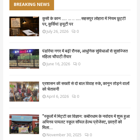
BREAKING NEWS
कुर्सी के कान ….. … .. …..सहसपुर लोहारा में नियम छुट्टी
पर, कुर्सियां ड्यूटी पर
July 26, 2026
0
पंडरिया नगर में बढ़ी रौनक, आधुनिक सुविधाओं से सुसज्जित
महिला चौपाटी तैयार
June 16, 2026
0
प्रशासन की सख्ती से दो बाल विवाह रुके, कानून तोड़ने वालों
को चेतावनी
April 6, 2026
0
“स्कूलों में मिट्टी का विज्ञान: कबीरधाम के नवोदय में शुरू हुआ
अभिनव पायलट स्कूल सॉयल हेल्थ प्रोजेक्ट, छात्रों को
मिला...
November 30, 2025
0