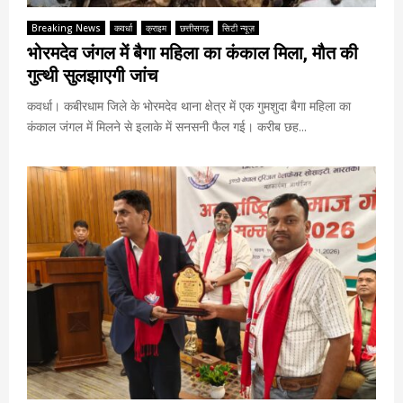
Breaking News
कवर्धा
क्राइम
छत्तीसगढ़
सिटी न्यूज़
भोरमदेव जंगल में बैगा महिला का कंकाल मिला, मौत की
गुत्थी सुलझाएगी जांच
कवर्धा। कबीरधाम जिले के भोरमदेव थाना क्षेत्र में एक गुमशुदा बैगा महिला का
कंकाल जंगल में मिलने से इलाके में सनसनी फैल गई। करीब छह...