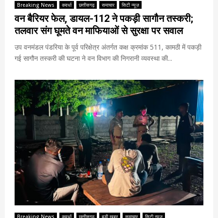
Breaking News
कवर्धा
छत्तीसगढ़
समाचार
सिटी न्यूज़
वन बैरियर फेल, डायल-112 ने पकड़ी सागौन तस्करी;
तलवार संग घूमते वन माफियाओं से सुरक्षा पर सवाल
उप वनमंडल पंडरिया के पूर्व परिक्षेत्र अंतर्गत कक्ष क्रमांक 511, कामठी में पकड़ी
गई सागौन तस्करी की घटना ने वन विभाग की निगरानी व्यवस्था की...
Breaking News
कवर्धा
छत्तीसगढ़
बड़ी खबर
समाचार
सिटी न्यूज़