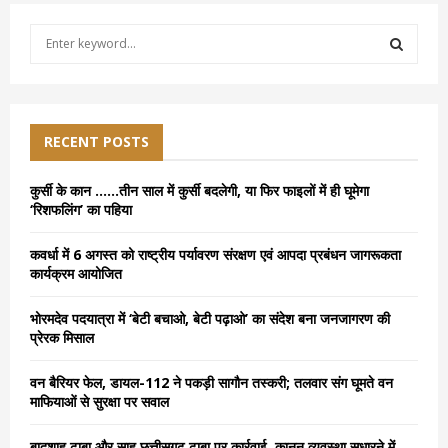
S
e
a
S
r
c
E
h
RECENT POSTS
f
A
o
कुर्सी के कान ……तीन साल में कुर्सी बदलेगी, या फिर फाइलों में ही घूमेगा
r
R
‘रिशफलिंग’ का पहिया
:
C
कवर्धा में 6 अगस्त को राष्ट्रीय पर्यावरण संरक्षण एवं आपदा प्रबंधन जागरूकता
कार्यक्रम आयोजित
H
भोरमदेव पदयात्रा में ‘बेटी बचाओ, बेटी पढ़ाओ’ का संदेश बना जनजागरण की
प्रेरक मिसाल
वन बैरियर फेल, डायल-112 ने पकड़ी सागौन तस्करी; तलवार संग घूमते वन
माफियाओं से सुरक्षा पर सवाल
बादशाह ढाबा और साहू छत्तीसगढ़ ढाबा पर कार्रवाई, कानून व्यवस्था सुधारने में