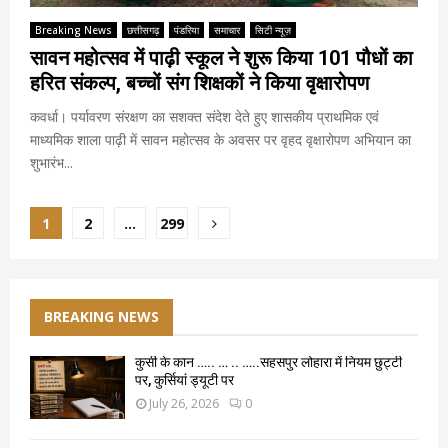
Breaking News
छत्तीसगढ़
पंडरिया
समाचार
सिटी न्यूज़
सावन महोत्सव में पाढ़ी स्कूल ने शुरू किया 101 पौधों का
हरित संकल्प, बच्चों संग शिक्षकों ने किया वृक्षारोपण
कवर्धा। पर्यावरण संरक्षण का सशक्त संदेश देते हुए शासकीय प्राथमिक एवं
माध्यमिक शाला पाढ़ी में सावन महोत्सव के अवसर पर वृहद वृक्षारोपण अभियान का
शुभारंभ...
Posts
1
2
…
299
pagination
BREAKING NEWS
कुर्सी के कान ….. … .. …..सहसपुर लोहारा में नियम छुट्टी
पर, कुर्सियां ड्यूटी पर
July 26, 2026
0