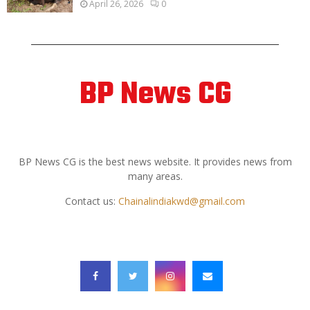
April 26, 2026
0
BP News CG
ABOUT US
BP News CG is the best news website. It provides news from
many areas.
Contact us:
Chainalindiakwd@gmail.com
FOLLOW US