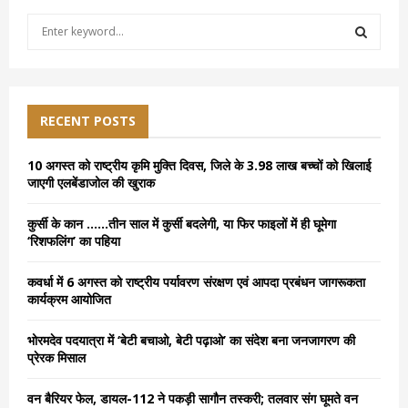
S
e
a
S
r
c
E
h
RECENT POSTS
f
A
o
10 अगस्त को राष्ट्रीय कृमि मुक्ति दिवस, जिले के 3.98 लाख बच्चों को खिलाई
r
R
जाएगी एलबेंडाजोल की खुराक
:
C
कुर्सी के कान ……तीन साल में कुर्सी बदलेगी, या फिर फाइलों में ही घूमेगा
‘रिशफलिंग’ का पहिया
H
कवर्धा में 6 अगस्त को राष्ट्रीय पर्यावरण संरक्षण एवं आपदा प्रबंधन जागरूकता
कार्यक्रम आयोजित
भोरमदेव पदयात्रा में ‘बेटी बचाओ, बेटी पढ़ाओ’ का संदेश बना जनजागरण की
प्रेरक मिसाल
वन बैरियर फेल, डायल-112 ने पकड़ी सागौन तस्करी; तलवार संग घूमते वन