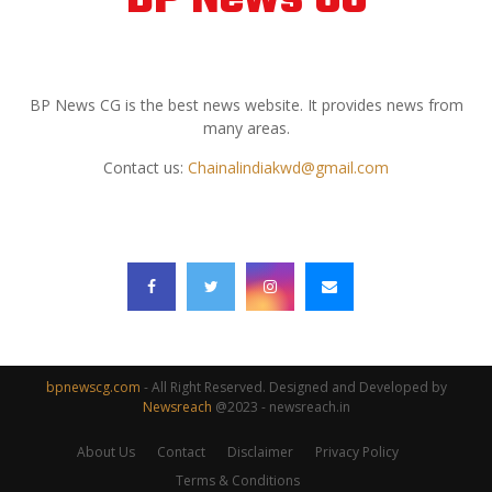
ABOUT US
BP News CG is the best news website. It provides news from
many areas.
Contact us:
Chainalindiakwd@gmail.com
FOLLOW US
bpnewscg.com
- All Right Reserved. Designed and Developed by
Newsreach
@2023 - newsreach.in
About Us
Contact
Disclaimer
Privacy Policy
Terms & Conditions