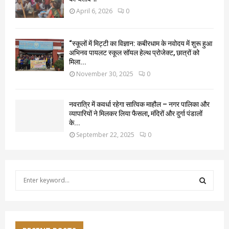
April 6, 2026
0
“स्कूलों में मिट्टी का विज्ञान: कबीरधाम के नवोदय में शुरू हुआ
अभिनव पायलट स्कूल सॉयल हेल्थ प्रोजेक्ट, छात्रों को
मिला...
November 30, 2025
0
नवरात्रि में कवर्धा रहेगा सात्विक माहौल – नगर पालिका और
व्यापारियों ने मिलकर लिया फैसला, मंदिरों और दुर्गा पंडालों
के...
September 22, 2025
0
S
e
a
S
r
c
E