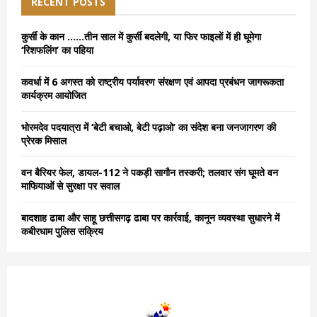
h
RECENT POSTS
f
A
o
कुर्सी के कान ……तीन साल में कुर्सी बदलेगी, या फिर फाइलों में ही घूमेगा
r
R
‘रिशफलिंग’ का पहिया
:
C
कवर्धा में 6 अगस्त को राष्ट्रीय पर्यावरण संरक्षण एवं आपदा प्रबंधन जागरूकता
कार्यक्रम आयोजित
H
भोरमदेव पदयात्रा में ‘बेटी बचाओ, बेटी पढ़ाओ’ का संदेश बना जनजागरण की
प्रेरक मिसाल
वन बैरियर फेल, डायल-112 ने पकड़ी सागौन तस्करी; तलवार संग घूमते वन
माफियाओं से सुरक्षा पर सवाल
बादशाह ढाबा और साहू छत्तीसगढ़ ढाबा पर कार्रवाई, कानून व्यवस्था सुधारने में
कबीरधाम पुलिस सक्रिय