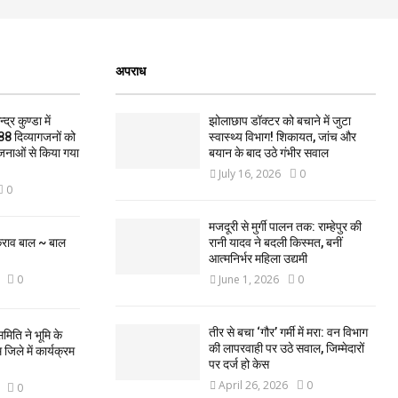
अपराध
द्र कुण्डा में
झोलाछाप डॉक्टर को बचाने में जुटा
88 दिव्यागजनों को
स्वास्थ्य विभाग! शिकायत, जांच और
जनाओं से किया गया
बयान के बाद उठे गंभीर सवाल
July 16, 2026
0
0
मजदूरी से मुर्गी पालन तक: राम्हेपुर की
कराव बाल ~ बाल
रानी यादव ने बदली किस्मत, बनीं
आत्मनिर्भर महिला उद्यमी
0
June 1, 2026
0
तीर से बचा ‘गौर’ गर्मी में मरा: वन विभाग
मिति ने भूमि के
की लापरवाही पर उठे सवाल, जिम्मेदारों
िले में कार्यक्रम
पर दर्ज हो केस
April 26, 2026
0
0