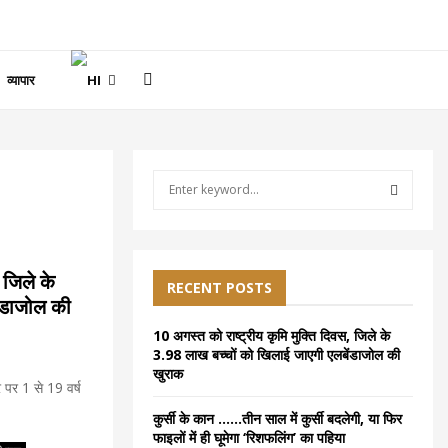
व्यापार
S
e
a
S
r
c
E
 जिले के
h
RECENT POSTS
ंडाजोल की
f
A
o
10 अगस्त को राष्ट्रीय कृमि मुक्ति दिवस, जिले के
r
R
3.98 लाख बच्चों को खिलाई जाएगी एलबेंडाजोल की
:
खुराक
 पर 1 से 19 वर्ष
C
कुर्सी के कान ……तीन साल में कुर्सी बदलेगी, या फिर
H
फाइलों में ही घूमेगा ‘रिशफलिंग’ का पहिया