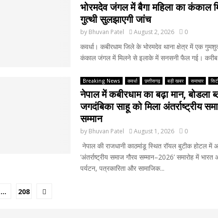
भोरमदेव जंगल में बैगा महिला का कंकाल 
गुत्थी सुलझाएगी जांच
by
Bhuvan Patel
August 2, 2026
0
कवर्धा। कबीरधाम जिले के भोरमदेव थाना क्षेत्र में एक गुमशु
कंकाल जंगल में मिलने से इलाके में सनसनी फैल गई। करीब
Breaking News
कवर्धा
छत्तीसगढ़
बड़ी खबर
समाचार
सिटी
नेपाल में कबीरधाम का बढ़ा मान, बोडला ब्
जगदंबिका साहू को मिला अंतर्राष्ट्रीय स
सम्मान
by
Bhuvan Patel
August 1, 2026
0
नेपाल की राजधानी काठमांडू स्थित रॉयल बुटीक होटल में
‘अंतर्राष्ट्रीय समाज गौरव सम्मान–2026’ समारोह में भारत
पर्यटन, पत्रकारिता और सामाजिक...
…
208
ion