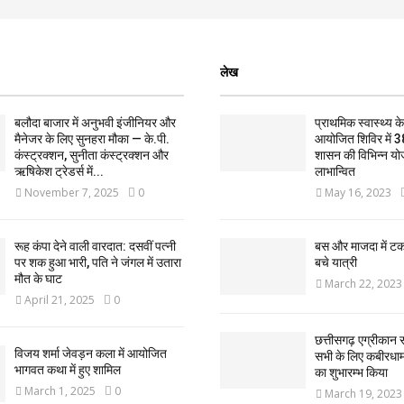
लेख
बलौदा बाजार में अनुभवी इंजीनियर और
प्राथमिक स्वास्थ्य केन्
मैनेजर के लिए सुनहरा मौका — के.पी.
आयोजित शिविर में 3
कंस्ट्रक्शन, सुनीता कंस्ट्रक्शन और
शासन की विभिन्न यो
ऋषिकेश ट्रेडर्स में...
लाभान्वित
November 7, 2025
0
May 16, 2023
रूह कंपा देने वाली वारदात: दसवीं पत्नी
बस और माजदा में ट
पर शक हुआ भारी, पति ने जंगल में उतारा
बचे यात्री
मौत के घाट
March 22, 2023
April 21, 2025
0
छत्तीसगढ़ एग्रीकान स
विजय शर्मा जेवड़न कला में आयोजित
सभी के लिए कबीरधाम ज
भागवत कथा में हुए शामिल
का शुभारम्भ किया
March 1, 2025
0
March 19, 2023