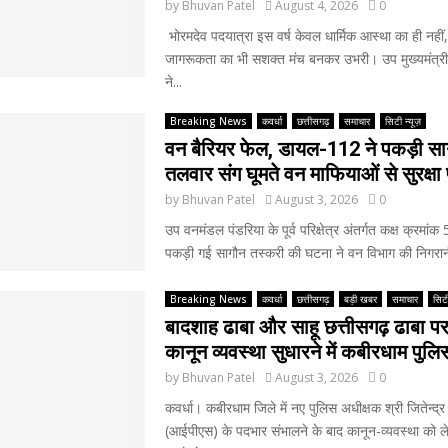
by
Bhuvan Patel
August 4, 2026
0
भोरमदेव पदयात्रा इस वर्ष केवल धार्मिक आस्था का ही नही
जागरूकता का भी सशक्त मंच बनकर उभरी। उप मुख्यमंत्री 
ने...
Breaking News
कवर्धा
छत्तीसगढ़
समाचार
सिटी न्यूज़
वन बैरियर फेल, डायल-112 ने पकड़ी सा
तलवार संग घूमते वन माफियाओं से सुरक्ष
by
Bhuvan Patel
August 3, 2026
0
उप वनमंडल पंडरिया के पूर्व परिक्षेत्र अंतर्गत कक्ष क्रमांक
पकड़ी गई सागौन तस्करी की घटना ने वन विभाग की निगरानी 
Breaking News
कवर्धा
छत्तीसगढ़
बड़ी खबर
समाचार
सिटी
बादशाह ढाबा और साहू छत्तीसगढ़ ढाबा पर 
कानून व्यवस्था सुधारने में कबीरधाम पुल
by
Bhuvan Patel
August 3, 2026
0
कवर्धा। कबीरधाम जिले में नए पुलिस अधीक्षक श्री जितेन्द्
(आईपीएस) के पदभार संभालने के बाद कानून-व्यवस्था को 