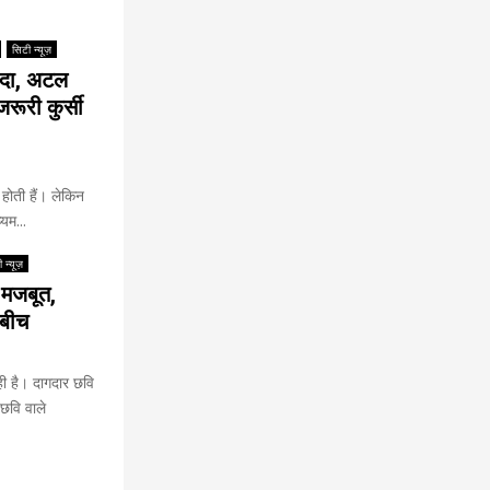
सिटी न्यूज़
सौदा, अटल
रूरी कुर्सी
 होती हैं। लेकिन
यम...
 न्यूज़
 मजबूत,
 बीच
ी है। दागदार छवि
छवि वाले