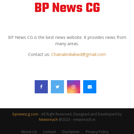
BP News CG
ABOUT US
BP News CG is the best news website. It provides news from
many areas.
Contact us:
Chainalindiakwd@gmail.com
FOLLOW US
bpnewscg.com
- All Right Reserved. Designed and Developed by
Newsreach
@2023 - newsreach.in
About Us
Contact
Disclaimer
Privacy Policy