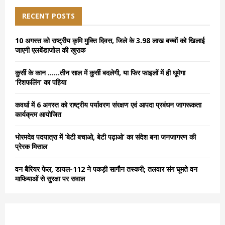
c
E
h
RECENT POSTS
f
A
o
10 अगस्त को राष्ट्रीय कृमि मुक्ति दिवस, जिले के 3.98 लाख बच्चों को खिलाई
r
R
जाएगी एलबेंडाजोल की खुराक
:
C
कुर्सी के कान ……तीन साल में कुर्सी बदलेगी, या फिर फाइलों में ही घूमेगा
‘रिशफलिंग’ का पहिया
H
कवर्धा में 6 अगस्त को राष्ट्रीय पर्यावरण संरक्षण एवं आपदा प्रबंधन जागरूकता
कार्यक्रम आयोजित
भोरमदेव पदयात्रा में ‘बेटी बचाओ, बेटी पढ़ाओ’ का संदेश बना जनजागरण की
प्रेरक मिसाल
वन बैरियर फेल, डायल-112 ने पकड़ी सागौन तस्करी; तलवार संग घूमते वन
माफियाओं से सुरक्षा पर सवाल