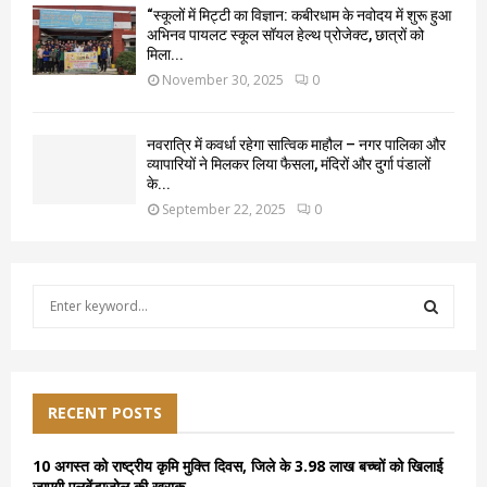
“स्कूलों में मिट्टी का विज्ञान: कबीरधाम के नवोदय में शुरू हुआ
अभिनव पायलट स्कूल सॉयल हेल्थ प्रोजेक्ट, छात्रों को
मिला...
November 30, 2025
0
नवरात्रि में कवर्धा रहेगा सात्विक माहौल – नगर पालिका और
व्यापारियों ने मिलकर लिया फैसला, मंदिरों और दुर्गा पंडालों
के...
September 22, 2025
0
S
e
a
S
r
c
E
h
RECENT POSTS
f
A
o
10 अगस्त को राष्ट्रीय कृमि मुक्ति दिवस, जिले के 3.98 लाख बच्चों को खिलाई
r
R
जाएगी एलबेंडाजोल की खुराक