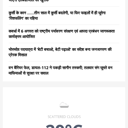
:
C
कुर्सी के कान ……तीन साल में कुर्सी बदलेगी, या फिर फाइलों में ही घूमेगा
‘रिशफलिंग’ का पहिया
H
कवर्धा में 6 अगस्त को राष्ट्रीय पर्यावरण संरक्षण एवं आपदा प्रबंधन जागरूकता
कार्यक्रम आयोजित
भोरमदेव पदयात्रा में ‘बेटी बचाओ, बेटी पढ़ाओ’ का संदेश बना जनजागरण की
प्रेरक मिसाल
वन बैरियर फेल, डायल-112 ने पकड़ी सागौन तस्करी; तलवार संग घूमते वन
माफियाओं से सुरक्षा पर सवाल
SCATTERED CLOUDS