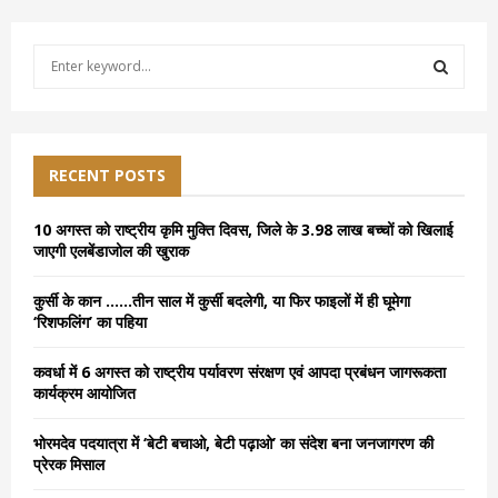
S
e
a
S
r
c
E
h
RECENT POSTS
f
A
o
10 अगस्त को राष्ट्रीय कृमि मुक्ति दिवस, जिले के 3.98 लाख बच्चों को खिलाई
r
R
जाएगी एलबेंडाजोल की खुराक
:
C
कुर्सी के कान ……तीन साल में कुर्सी बदलेगी, या फिर फाइलों में ही घूमेगा
‘रिशफलिंग’ का पहिया
H
कवर्धा में 6 अगस्त को राष्ट्रीय पर्यावरण संरक्षण एवं आपदा प्रबंधन जागरूकता
कार्यक्रम आयोजित
भोरमदेव पदयात्रा में ‘बेटी बचाओ, बेटी पढ़ाओ’ का संदेश बना जनजागरण की
प्रेरक मिसाल