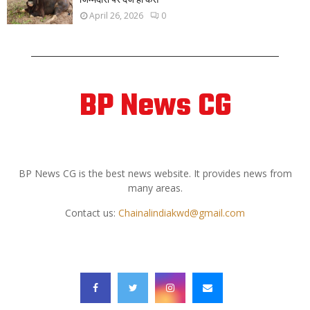
April 26, 2026
0
BP News CG
ABOUT US
BP News CG is the best news website. It provides news from
many areas.
Contact us:
Chainalindiakwd@gmail.com
FOLLOW US