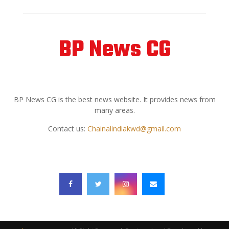
BP News CG
ABOUT US
BP News CG is the best news website. It provides news from
many areas.
Contact us:
Chainalindiakwd@gmail.com
FOLLOW US