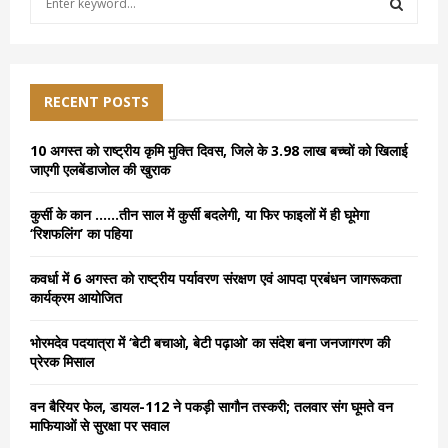
e
a
S
r
c
E
h
RECENT POSTS
f
A
o
10 अगस्त को राष्ट्रीय कृमि मुक्ति दिवस, जिले के 3.98 लाख बच्चों को खिलाई
r
R
जाएगी एलबेंडाजोल की खुराक
:
C
कुर्सी के कान ……तीन साल में कुर्सी बदलेगी, या फिर फाइलों में ही घूमेगा
‘रिशफलिंग’ का पहिया
H
कवर्धा में 6 अगस्त को राष्ट्रीय पर्यावरण संरक्षण एवं आपदा प्रबंधन जागरूकता
कार्यक्रम आयोजित
भोरमदेव पदयात्रा में ‘बेटी बचाओ, बेटी पढ़ाओ’ का संदेश बना जनजागरण की
प्रेरक मिसाल
वन बैरियर फेल, डायल-112 ने पकड़ी सागौन तस्करी; तलवार संग घूमते वन
माफियाओं से सुरक्षा पर सवाल