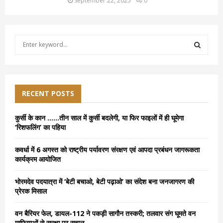
September 22, 2025
0
S
e
a
S
r
c
E
h
RECENT POSTS
f
A
o
कुर्सी के कान ……तीन साल में कुर्सी बदलेगी, या फिर फाइलों में ही घूमेगा
r
R
‘रिशफलिंग’ का पहिया
:
C
कवर्धा में 6 अगस्त को राष्ट्रीय पर्यावरण संरक्षण एवं आपदा प्रबंधन जागरूकता
कार्यक्रम आयोजित
H
भोरमदेव पदयात्रा में ‘बेटी बचाओ, बेटी पढ़ाओ’ का संदेश बना जनजागरण की
प्रेरक मिसाल
वन बैरियर फेल, डायल-112 ने पकड़ी सागौन तस्करी; तलवार संग घूमते वन
माफियाओं से सुरक्षा पर सवाल