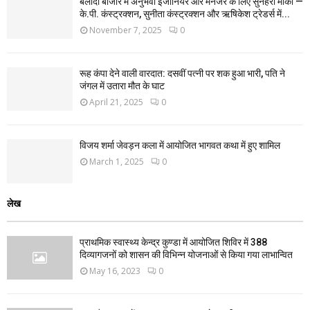
बलौदा बाजार में अनुभवी इंजीनियर और मैनेजर के लिए सुनहरा मौका —
के.पी. कंस्ट्रक्शन, सुनीता कंस्ट्रक्शन और ऋषिकेश ट्रेडर्स में...
November 7, 2025
0
रूह कंपा देने वाली वारदात: दसवीं पत्नी पर शक हुआ भारी, पति ने
जंगल में उतारा मौत के घाट
April 21, 2025
0
विजय शर्मा जेवड़न कला में आयोजित भागवत कथा में हुए शामिल
March 1, 2025
0
लेख
प्राथमिक स्वास्थ्य केन्द्र कुण्डा में आयोजित शिविर में 388
दिव्यागजनों को शासन की विभिन्न योजनाओं से किया गया लाभान्वित
May 16, 2023
0