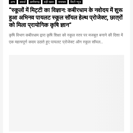
अन्य
कवर्धा
छत्तीसगढ़
बड़ी खबर
समाचार
सिटी न्यूज़
“स्कूलों में मिट्टी का विज्ञान: कबीरधाम के नवोदय में शुरू
हुआ अभिनव पायलट स्कूल सॉयल हेल्थ प्रोजेक्ट, छात्रों
को मिला प्रायोगिक कृषि ज्ञान”
कृषि विभाग कबीरधाम द्वारा कृषि शिक्षा को स्कूल स्तर पर मजबूत बनाने की दिशा में
एक महत्वपूर्ण कदम उठाते हुए पायलट प्रोजेक्ट ऑन स्कूल सॉयल...