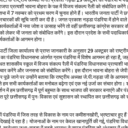
जपा प्रत्यशी भावना बोहरा के पक्ष में विजय संकल्प रैली को संबोधित करेंगे
भा में 7 नवम्बर को प्रथम चरण में चुनाव होने हैं। भारतीय जनता पार्टी ने छ
 प्रचारकों की सूचि जारी कर दी है। जगत प्रकाश नड्डा पंडरिया में होने वा
 कार्यकर्ताओं में नया जोश व उत्साह भरेंगे तो वहीं छत्तीसगढ़ कांग्रेस सरका
 को लेकर भी जनता को संबोधित करेंगे। इस दौरान प्रदेश के सभी पदाधिकार
कार्यकर्ताओं के आगमन होगा।
र्टी जिला कार्यालय से प्राप्त जानकारी के अनुसार 29 अक्टूबर को राष्ट्रीय
 का पंडरिया विधानसभा अंतर्गत ग्राम पंडरिया में विशेष आगमन हो रहा है, जह
थित शासकीय स्कूल में विजय संकल्प रैली में पंडरिया विधानसभा प्रत्याशी भ
 प्रचार करेंगे और जनसभा को संबोधित करेंगे। इस दौरान भावना बोहरा से जेपी
ूछे जाने पर उन्होंने बताया कि राष्ट्रीय अध्यक्ष जे.पी.नड्डा जी के आगमन
 से हम सभी कार्यकर्ताओं का मनोबल बढ़ेगा एवं एक नई उर्जा का संचार होगा। 
र्शन में हम छत्तीसगढ़ में पूर्ण बहुमत के साथ भाजपा की सरकार बनाएंगे और पं
पूरे छत्तीसगढ़ में पुनः विकास एवं सुशासन को स्थापित कर छत्तीसगढ़ को स
।
ं में पंडरिया में जिस तरह से विकास के नाम पर कमीशनखोरी, भ्रष्टाचार हुए है
खाई दे रहा है। योजनाओं के नाम पर केवल खानापूर्ति की गई, पंडरिया विध
, खुलेआम जुआ-सट्टा में बढ़ते अपराध ने समृद्ध पंडरिया को अंधकार में धक