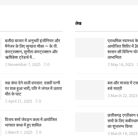
लेख
बलौदा बाजार में अनुभवी इंजीनियर और
प्राथमिक स्वास्थ्य केन्
मैनेजर के लिए सुनहरा मौका — के.पी.
आयोजित शिविर में 3
कंस्ट्रक्शन, सुनीता कंस्ट्रक्शन और
शासन की विभिन्न यो
ऋषिकेश ट्रेडर्स में...
लाभान्वित
November 7, 2025
0
May 16, 2023
रूह कंपा देने वाली वारदात: दसवीं पत्नी
बस और माजदा में ट
पर शक हुआ भारी, पति ने जंगल में उतारा
बचे यात्री
मौत के घाट
March 22, 2023
April 21, 2025
0
छत्तीसगढ़ एग्रीकान स
विजय शर्मा जेवड़न कला में आयोजित
सभी के लिए कबीरधाम ज
भागवत कथा में हुए शामिल
का शुभारम्भ किया
March 1, 2025
0
March 19, 2023