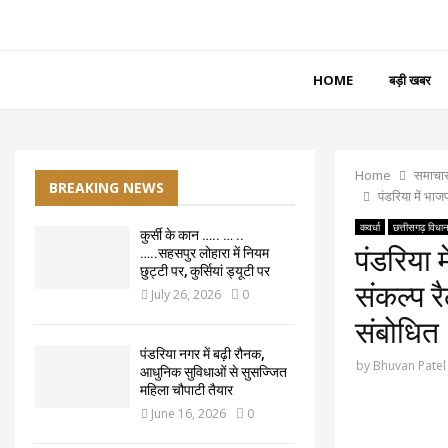
HOME
बड़ी खबर
Home
समाचा
BREAKING NEWS
पंडरिया में भाज
कवर्धा
छत्तीसगढ़ विधा
कुर्सी के कान ….. … ..
पंडरिया म
…..सहसपुर लोहारा में नियम
छुट्टी पर, कुर्सियां ड्यूटी पर
संकल्प र
July 26, 2026
0
संबोधित
पंडरिया नगर में बढ़ी रौनक,
by
Bhuvan Patel
आधुनिक सुविधाओं से सुसज्जित
महिला चौपाटी तैयार
June 16, 2026
0