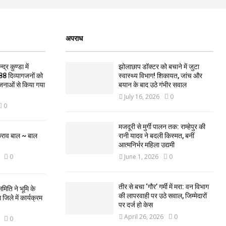
अपराध
द्र कुण्डा में
झोलाछाप डॉक्टर को बचाने में जुटा
88 दिव्यागजनों को
स्वास्थ्य विभाग! शिकायत, जांच और
जनाओं से किया गया
बयान के बाद उठे गंभीर सवाल
July 16, 2026
0
0
मजदूरी से मुर्गी पालन तक: राम्हेपुर की
कराव बाल ~ बाल
रानी यादव ने बदली किस्मत, बनीं
आत्मनिर्भर महिला उद्यमी
0
June 1, 2026
0
तीर से बचा ‘गौर’ गर्मी में मरा: वन विभाग
मिति ने भूमि के
की लापरवाही पर उठे सवाल, जिम्मेदारों
िले में कार्यक्रम
पर दर्ज हो केस
April 26, 2026
0
0