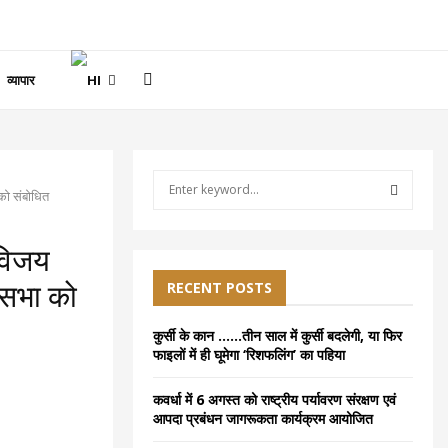
व्यापार
S
 को संबोधित
e
a
S
r
 विजय
c
E
h
RECENT POSTS
े सभा को
f
A
o
कुर्सी के कान ……तीन साल में कुर्सी बदलेगी, या फिर
r
R
फाइलों में ही घूमेगा ‘रिशफलिंग’ का पहिया
:
C
कवर्धा में 6 अगस्त को राष्ट्रीय पर्यावरण संरक्षण एवं
आपदा प्रबंधन जागरूकता कार्यक्रम आयोजित
H