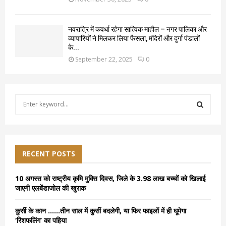
नवरात्रि में कवर्धा रहेगा सात्विक माहौल – नगर पालिका और
व्यापारियों ने मिलकर लिया फैसला, मंदिरों और दुर्गा पंडालों
के...
September 22, 2025
0
S
e
a
S
r
c
E
h
RECENT POSTS
f
A
o
10 अगस्त को राष्ट्रीय कृमि मुक्ति दिवस, जिले के 3.98 लाख बच्चों को खिलाई
r
R
जाएगी एलबेंडाजोल की खुराक
:
C
कुर्सी के कान ……तीन साल में कुर्सी बदलेगी, या फिर फाइलों में ही घूमेगा
‘रिशफलिंग’ का पहिया
H