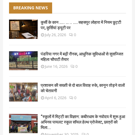
BREAKING NEWS
कुर्सी के कान ….. … .. …..सहसपुर लोहारा में नियम छुट्टी
पर, कुर्सियां ड्यूटी पर
July 26, 2026
0
पंडरिया नगर में बढ़ी रौनक, आधुनिक सुविधाओं से सुसज्जित
महिला चौपाटी तैयार
June 16, 2026
0
प्रशासन की सख्ती से दो बाल विवाह रुके, कानून तोड़ने वालों
को चेतावनी
April 6, 2026
0
“स्कूलों में मिट्टी का विज्ञान: कबीरधाम के नवोदय में शुरू हुआ
अभिनव पायलट स्कूल सॉयल हेल्थ प्रोजेक्ट, छात्रों को
मिला...
November 30, 2025
0