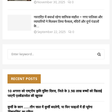
November 30, 2025
0
नवरात्रि में कवर्धा रहेगा सात्विक माहौल – नगर पालिका और
व्यापारियों ने मिलकर लिया फैसला, मंदिरों और दुर्गा पंडालों
के...
September 22, 2025
0
S
e
a
S
r
c
E
h
RECENT POSTS
f
A
o
10 अगस्त को राष्ट्रीय कृमि मुक्ति दिवस, जिले के 3.98 लाख बच्चों को खिलाई
r
R
जाएगी एलबेंडाजोल की खुराक
:
C
कुर्सी के कान ……तीन साल में कुर्सी बदलेगी, या फिर फाइलों में ही घूमेगा
‘रिशफलिंग’ का पहिया