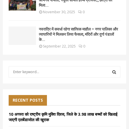
अभिनव पायलट स्कूल सॉयल हेल्थ प्रोजेक्ट, छात्रों को
मिला...
November 30, 2025
0
नवरात्रि में कवर्धा रहेगा सात्विक माहौल – नगर पालिका और
व्यापारियों ने मिलकर लिया फैसला, मंदिरों और दुर्गा पंडालों
के...
September 22, 2025
0
S
e
a
S
r
c
E
h
RECENT POSTS
f
A
o
10 अगस्त को राष्ट्रीय कृमि मुक्ति दिवस, जिले के 3.98 लाख बच्चों को खिलाई
r
R
जाएगी एलबेंडाजोल की खुराक
: