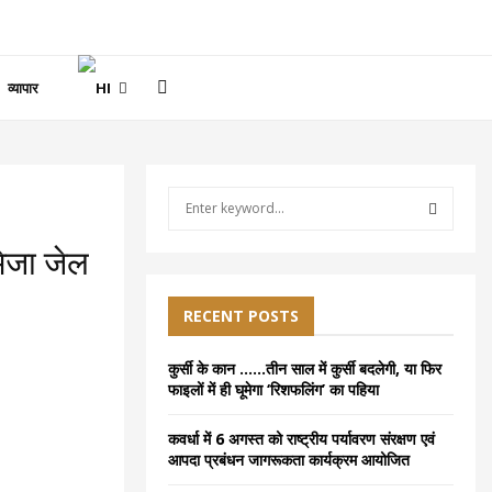
व्यापार
S
e
a
S
भेजा जेल
r
c
E
h
RECENT POSTS
f
A
o
कुर्सी के कान ……तीन साल में कुर्सी बदलेगी, या फिर
r
R
फाइलों में ही घूमेगा ‘रिशफलिंग’ का पहिया
:
C
कवर्धा में 6 अगस्त को राष्ट्रीय पर्यावरण संरक्षण एवं
आपदा प्रबंधन जागरूकता कार्यक्रम आयोजित
H