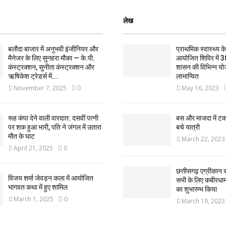
लेख
बलौदा बाजार में अनुभवी इंजीनियर और
प्राथमिक स्वास्थ्य केन्
मैनेजर के लिए सुनहरा मौका — के.पी.
आयोजित शिविर में 3
कंस्ट्रक्शन, सुनीता कंस्ट्रक्शन और
शासन की विभिन्न यो
ऋषिकेश ट्रेडर्स में...
लाभान्वित
November 7, 2025
0
May 16, 2023
रूह कंपा देने वाली वारदात: दसवीं पत्नी
बस और माजदा में ट
पर शक हुआ भारी, पति ने जंगल में उतारा
बचे यात्री
मौत के घाट
March 22, 2023
April 21, 2025
0
छत्तीसगढ़ एग्रीकान स
विजय शर्मा जेवड़न कला में आयोजित
सभी के लिए कबीरधाम ज
भागवत कथा में हुए शामिल
का शुभारम्भ किया
March 1, 2025
0
March 19, 2023