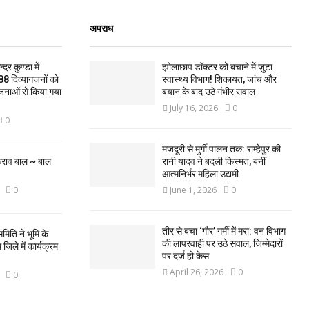
अपराध
द्र कुण्डा में
झोलाछाप डॉक्टर को बचाने में जुटा
88 दिव्यागजनों को
स्वास्थ्य विभाग! शिकायत, जांच और
जनाओं से किया गया
बयान के बाद उठे गंभीर सवाल
July 16, 2026
0
0
मजदूरी से मुर्गी पालन तक: राम्हेपुर की
कराव बाल ~ बाल
रानी यादव ने बदली किस्मत, बनीं
आत्मनिर्भर महिला उद्यमी
0
June 1, 2026
0
तीर से बचा ‘गौर’ गर्मी में मरा: वन विभाग
मिति ने भूमि के
की लापरवाही पर उठे सवाल, जिम्मेदारों
िले में कार्यक्रम
पर दर्ज हो केस
April 26, 2026
0
0