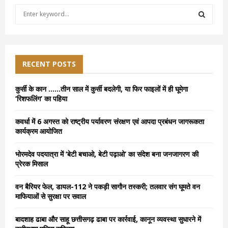
S
e
a
S
r
c
E
h
RECENT POSTS
f
A
o
कुर्सी के कान ……तीन साल में कुर्सी बदलेगी, या फिर फाइलों में ही घूमेगा
r
R
‘रिशफलिंग’ का पहिया
:
C
कवर्धा में 6 अगस्त को राष्ट्रीय पर्यावरण संरक्षण एवं आपदा प्रबंधन जागरूकता
कार्यक्रम आयोजित
H
भोरमदेव पदयात्रा में ‘बेटी बचाओ, बेटी पढ़ाओ’ का संदेश बना जनजागरण की
प्रेरक मिसाल
वन बैरियर फेल, डायल-112 ने पकड़ी सागौन तस्करी; तलवार संग घूमते वन
माफियाओं से सुरक्षा पर सवाल
बादशाह ढाबा और साहू छत्तीसगढ़ ढाबा पर कार्रवाई, कानून व्यवस्था सुधारने में