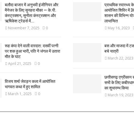
बलौदा बाजार में अनुभवी इंजीनियर और
प्राथमिक स्वास्थ्य केन्
मैनेजर के लिए सुनहरा मौका — के.पी.
आयोजित शिविर में 3
कंस्ट्रक्शन, सुनीता कंस्ट्रक्शन और
शासन की विभिन्न यो
ऋषिकेश ट्रेडर्स में...
लाभान्वित
November 7, 2025
0
May 16, 2023
रूह कंपा देने वाली वारदात: दसवीं पत्नी
बस और माजदा में ट
पर शक हुआ भारी, पति ने जंगल में उतारा
बचे यात्री
मौत के घाट
March 22, 2023
April 21, 2025
0
छत्तीसगढ़ एग्रीकान स
विजय शर्मा जेवड़न कला में आयोजित
सभी के लिए कबीरधाम ज
भागवत कथा में हुए शामिल
का शुभारम्भ किया
March 1, 2025
0
March 19, 2023