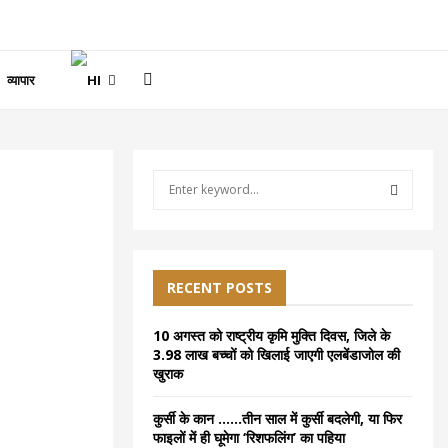
व्यापार
S
e
a
S
r
c
E
h
RECENT POSTS
f
A
o
10 अगस्त को राष्ट्रीय कृमि मुक्ति दिवस, जिले के
r
R
3.98 लाख बच्चों को खिलाई जाएगी एलबेंडाजोल की
:
खुराक
C
कुर्सी के कान ……तीन साल में कुर्सी बदलेगी, या फिर
H
फाइलों में ही घूमेगा ‘रिशफलिंग’ का पहिया