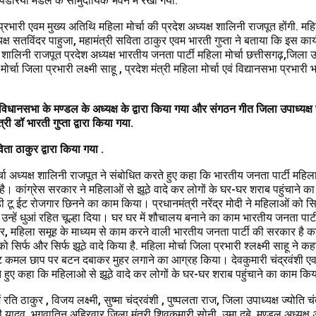
ंडरिया मंडल के सामुदायिक भवन में रखा गया.
रभारी एवम मुख्य अतिथि महिला मोर्चा की प्रदेश अध्यक्ष शालिनी राजपूत होंगी. महि
क्ष सतविंदर पाहुजा, महामंत्री सविता ठाकुर एवम भारती गुप्ता ने बताया कि इस कार्यक
शालिनी राजपूत प्रदेश अध्यक्ष भारतीय जनता पार्टी महिला मोर्चा छत्तीसगढ़,जिला उप
मोर्चा जिला प्रभारी लक्ष्मी साहू , प्रदेश मंत्री महिला मोर्चा एवं विद्यानसभा प्रभारी
विधानसभा के मण्डल के अध्यक्ष के द्वारा किया गया और संगठन गीत जिला उपाध्यक्ष
री डॉ भारती गुप्ता द्वारा किया गया.
ा ठाकुर द्वारा किया गया .
र्चा अध्यक्ष शालिनी राजपूत ने संबोधित करते हुए कहा कि भारतीय जनता पार्टी महि
ी है। कांग्रेस सरकार ने महिलाओं से झूठे वादे कर लोगों के घर-घर शराब पहुंचाने 
डी टू ईट रोजगार छिनने का काम किया। प्रधानमंत्री नरेंद्र मोदी ने महिलाओं को स
हें धुआं रहित चूल्हा दिया। घर घर में शौचालय बनाने का काम भारतीय जनता पार्
र, महिला समूह के माध्यम से काम करने वाली भारतीय जनता पार्टी की सरकार है का
 सिर्फ और सिर्फ झूठे वादे किया है. महिला मोर्चा जिला प्रभारी श्लक्ष्मी साहू ने क
ट कमल छाप पर बटन दबाकर मुहर लगाने का आग्रह किया। देवकुमारी चंद्रवंशी एव
े हुए कहा कि महिलाओ से झूठे वादे कर लोगों के घर-घर शराब पहुंचाने का काम किय
ं रति ठाकुर , विजय लक्ष्मी, सुष्मा चंद्रवंशी , पुष्पलता राज, जिला उपाध्यक्ष ज्योति चंद
ी यादव, भगवातिन अहिरवार,जिला मंत्री शिवकुमारी सोनी, उमा दुबे ,मण्डल अध्यक्ष अंज