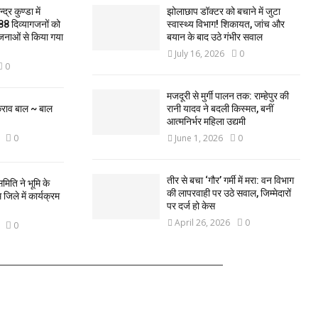
द्र कुण्डा में
झोलाछाप डॉक्टर को बचाने में जुटा
88 दिव्यागजनों को
स्वास्थ्य विभाग! शिकायत, जांच और
जनाओं से किया गया
बयान के बाद उठे गंभीर सवाल
July 16, 2026
0
0
मजदूरी से मुर्गी पालन तक: राम्हेपुर की
कराव बाल ~ बाल
रानी यादव ने बदली किस्मत, बनीं
आत्मनिर्भर महिला उद्यमी
0
June 1, 2026
0
तीर से बचा ‘गौर’ गर्मी में मरा: वन विभाग
मिति ने भूमि के
की लापरवाही पर उठे सवाल, जिम्मेदारों
िले में कार्यक्रम
पर दर्ज हो केस
April 26, 2026
0
0
FOLLOW US