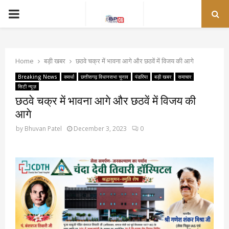
PRIMARY
MENU
Home
बड़ी खबर
छठवे चक्र में भावना आगे और छठवें में विजय की आगे
Breaking News
कवर्धा
छत्तीसगढ़ विधानसभा चुनाव
पंडरिया
बड़ी खबर
समाचार
सिटी न्यूज़
छठवे चक्र में भावना आगे और छठवें में विजय की
आगे
by
Bhuvan Patel
December 3, 2023
0