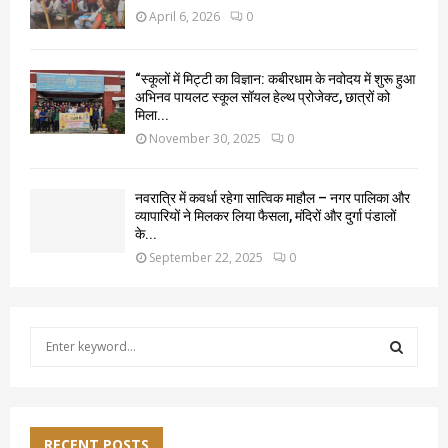
April 6, 2026
0
“स्कूलों में मिट्टी का विज्ञान: कबीरधाम के नवोदय में शुरू हुआ
अभिनव पायलट स्कूल सॉयल हेल्थ प्रोजेक्ट, छात्रों को
मिला...
November 30, 2025
0
नवरात्रि में कवर्धा रहेगा सात्विक माहौल – नगर पालिका और
व्यापारियों ने मिलकर लिया फैसला, मंदिरों और दुर्गा पंडालों
के...
September 22, 2025
0
S
e
a
S
r
c
E
h
RECENT POSTS