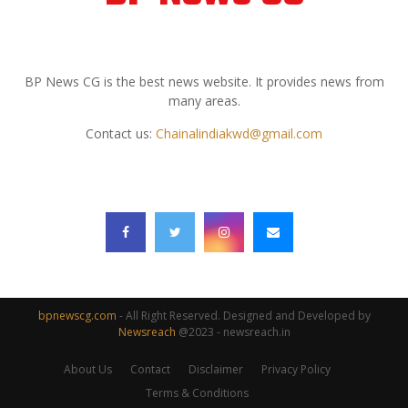
ABOUT US
BP News CG is the best news website. It provides news from
many areas.
Contact us:
Chainalindiakwd@gmail.com
FOLLOW US
bpnewscg.com
- All Right Reserved. Designed and Developed by
Newsreach
@2023 - newsreach.in
About Us
Contact
Disclaimer
Privacy Policy
Terms & Conditions