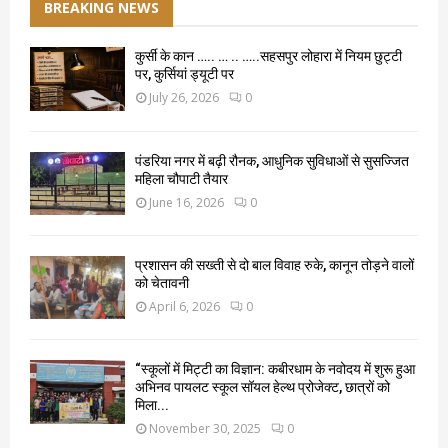
BREAKING NEWS
कुर्सी के कान ….. … .. …..सहसपुर लोहारा में नियम छुट्टी
पर, कुर्सियां ड्यूटी पर
July 26, 2026
0
पंडरिया नगर में बढ़ी रौनक, आधुनिक सुविधाओं से सुसज्जित
महिला चौपाटी तैयार
June 16, 2026
0
प्रशासन की सख्ती से दो बाल विवाह रुके, कानून तोड़ने वालों
को चेतावनी
April 6, 2026
0
“स्कूलों में मिट्टी का विज्ञान: कबीरधाम के नवोदय में शुरू हुआ
अभिनव पायलट स्कूल सॉयल हेल्थ प्रोजेक्ट, छात्रों को
मिला...
November 30, 2025
0