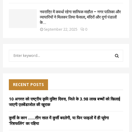
नवरात्रि में कवर्धा रहेगा सात्विक माहौल – नगर पालिका और
व्यापारियों ने मिलकर लिया फैसला, मंदिरों और दुर्गा पंडालों
के...
September 22, 2025
0
S
e
a
S
r
c
E
h
RECENT POSTS
f
A
o
10 अगस्त को राष्ट्रीय कृमि मुक्ति दिवस, जिले के 3.98 लाख बच्चों को खिलाई
r
R
जाएगी एलबेंडाजोल की खुराक
:
C
कुर्सी के कान ……तीन साल में कुर्सी बदलेगी, या फिर फाइलों में ही घूमेगा
‘रिशफलिंग’ का पहिया
H