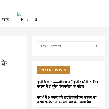
व्यापार
S
e
a
S
r
 के
c
E
h
RECENT POSTS
f
A
o
कुर्सी के कान ……तीन साल में कुर्सी बदलेगी, या फिर
r
R
फाइलों में ही घूमेगा ‘रिशफलिंग’ का पहिया
:
C
कवर्धा में 6 अगस्त को राष्ट्रीय पर्यावरण संरक्षण एवं
आपदा प्रबंधन जागरूकता कार्यक्रम आयोजित
H