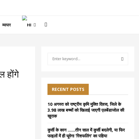
व्यापार
S
e
a
S
 होंगे
r
c
E
h
RECENT POSTS
f
A
o
10 अगस्त को राष्ट्रीय कृमि मुक्ति दिवस, जिले के
r
R
3.98 लाख बच्चों को खिलाई जाएगी एलबेंडाजोल की
:
खुराक
C
कुर्सी के कान ……तीन साल में कुर्सी बदलेगी, या फिर
H
फाइलों में ही घूमेगा ‘रिशफलिंग’ का पहिया