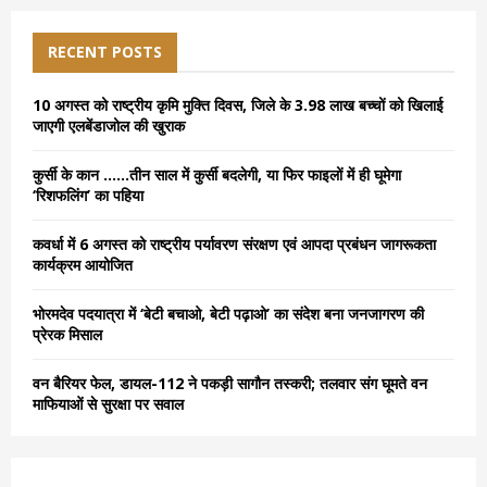
r
c
E
h
RECENT POSTS
f
A
o
10 अगस्त को राष्ट्रीय कृमि मुक्ति दिवस, जिले के 3.98 लाख बच्चों को खिलाई
r
R
जाएगी एलबेंडाजोल की खुराक
:
C
कुर्सी के कान ……तीन साल में कुर्सी बदलेगी, या फिर फाइलों में ही घूमेगा
‘रिशफलिंग’ का पहिया
H
कवर्धा में 6 अगस्त को राष्ट्रीय पर्यावरण संरक्षण एवं आपदा प्रबंधन जागरूकता
कार्यक्रम आयोजित
भोरमदेव पदयात्रा में ‘बेटी बचाओ, बेटी पढ़ाओ’ का संदेश बना जनजागरण की
प्रेरक मिसाल
वन बैरियर फेल, डायल-112 ने पकड़ी सागौन तस्करी; तलवार संग घूमते वन
माफियाओं से सुरक्षा पर सवाल