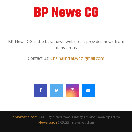
BP News CG
ABOUT US
BP News CG is the best news website. It provides news from
many areas.
Contact us:
Chainalindiakwd@gmail.com
FOLLOW US
bpnewscg.com
- All Right Reserved. Designed and Developed by
Newsreach
@2023 - newsreach.in