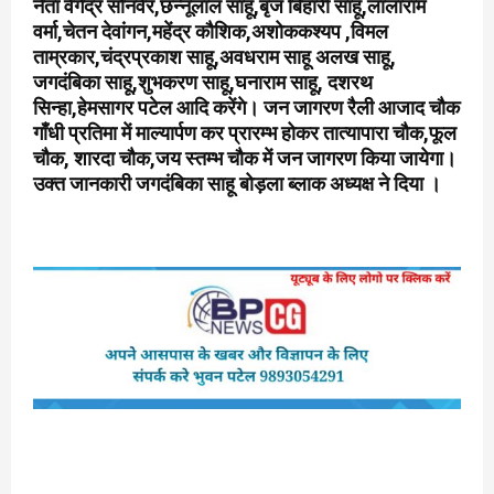
नेता वेगेद्र सोनवेर,छन्नूलाल साहू,बृज बिहारी साहू,लालाराम
वर्मा,चेतन देवांगन,महेंद्र कौशिक,अशोककश्यप ,विमल
ताम्रकार,चंद्रप्रकाश साहू,अवधराम साहू अलख साहू,
जगदंबिका साहू,शुभकरण साहू,घनाराम साहू, दशरथ
सिन्हा,हेमसागर पटेल आदि करेंगे। जन जागरण रैली आजाद चौक
गाँधी प्रतिमा में माल्यार्पण कर प्रारम्भ होकर तात्यापारा चौक,फूल
चौक, शारदा चौक,जय स्तम्भ चौक में जन जागरण किया जायेगा।
उक्त जानकारी जगदंबिका साहू बोड़ला ब्लाक अध्यक्ष ने दिया ।