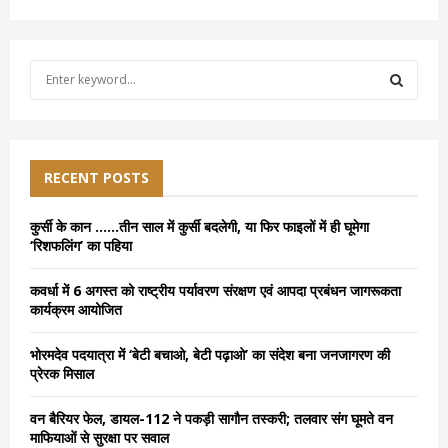
S
e
a
S
r
c
E
h
RECENT POSTS
f
A
o
कुर्सी के कान ……तीन साल में कुर्सी बदलेगी, या फिर फाइलों में ही घूमेगा
r
R
‘रिशफलिंग’ का पहिया
:
C
कवर्धा में 6 अगस्त को राष्ट्रीय पर्यावरण संरक्षण एवं आपदा प्रबंधन जागरूकता
कार्यक्रम आयोजित
H
भोरमदेव पदयात्रा में ‘बेटी बचाओ, बेटी पढ़ाओ’ का संदेश बना जनजागरण की
प्रेरक मिसाल
वन बैरियर फेल, डायल-112 ने पकड़ी सागौन तस्करी; तलवार संग घूमते वन
माफियाओं से सुरक्षा पर सवाल