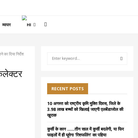
व्यापार
ने का दिया निर्देश
S
e
a
S
कलेक्टर
r
c
E
h
RECENT POSTS
f
A
o
10 अगस्त को राष्ट्रीय कृमि मुक्ति दिवस, जिले के
r
R
3.98 लाख बच्चों को खिलाई जाएगी एलबेंडाजोल की
:
खुराक
C
कुर्सी के कान ……तीन साल में कुर्सी बदलेगी, या फिर
H
फाइलों में ही घूमेगा ‘रिशफलिंग’ का पहिया