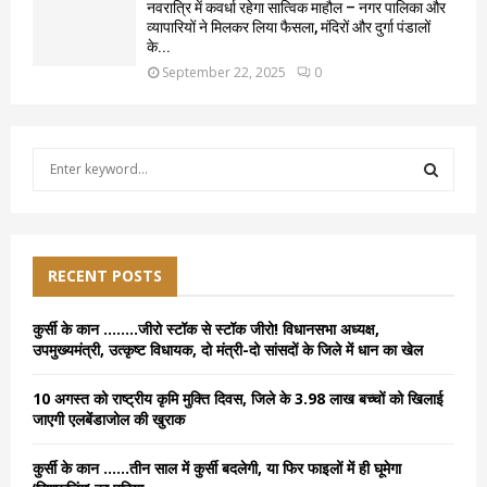
नवरात्रि में कवर्धा रहेगा सात्विक माहौल – नगर पालिका और
व्यापारियों ने मिलकर लिया फैसला, मंदिरों और दुर्गा पंडालों
के...
September 22, 2025
0
S
e
a
S
r
c
E
h
RECENT POSTS
f
A
o
कुर्सी के कान ……..जीरो स्टॉक से स्टॉक जीरो! विधानसभा अध्यक्ष,
r
R
उपमुख्यमंत्री, उत्कृष्ट विधायक, दो मंत्री-दो सांसदों के जिले में धान का खेल
:
C
10 अगस्त को राष्ट्रीय कृमि मुक्ति दिवस, जिले के 3.98 लाख बच्चों को खिलाई
जाएगी एलबेंडाजोल की खुराक
H
कुर्सी के कान ……तीन साल में कुर्सी बदलेगी, या फिर फाइलों में ही घूमेगा