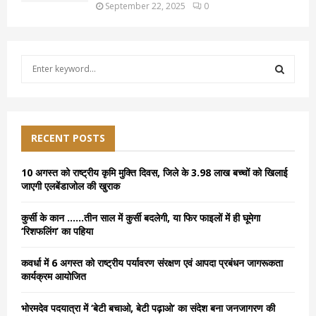
September 22, 2025
0
S
e
a
S
r
c
E
h
RECENT POSTS
f
A
o
10 अगस्त को राष्ट्रीय कृमि मुक्ति दिवस, जिले के 3.98 लाख बच्चों को खिलाई
r
R
जाएगी एलबेंडाजोल की खुराक
:
C
कुर्सी के कान ……तीन साल में कुर्सी बदलेगी, या फिर फाइलों में ही घूमेगा
‘रिशफलिंग’ का पहिया
H
कवर्धा में 6 अगस्त को राष्ट्रीय पर्यावरण संरक्षण एवं आपदा प्रबंधन जागरूकता
कार्यक्रम आयोजित
भोरमदेव पदयात्रा में ‘बेटी बचाओ, बेटी पढ़ाओ’ का संदेश बना जनजागरण की