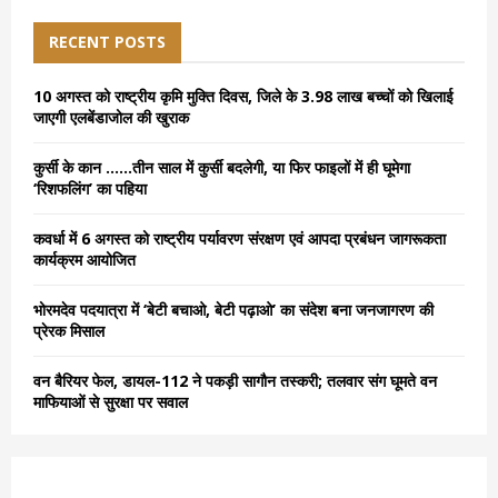
c
E
h
RECENT POSTS
f
A
o
10 अगस्त को राष्ट्रीय कृमि मुक्ति दिवस, जिले के 3.98 लाख बच्चों को खिलाई
r
R
जाएगी एलबेंडाजोल की खुराक
:
C
कुर्सी के कान ……तीन साल में कुर्सी बदलेगी, या फिर फाइलों में ही घूमेगा
‘रिशफलिंग’ का पहिया
H
कवर्धा में 6 अगस्त को राष्ट्रीय पर्यावरण संरक्षण एवं आपदा प्रबंधन जागरूकता
कार्यक्रम आयोजित
भोरमदेव पदयात्रा में ‘बेटी बचाओ, बेटी पढ़ाओ’ का संदेश बना जनजागरण की
प्रेरक मिसाल
वन बैरियर फेल, डायल-112 ने पकड़ी सागौन तस्करी; तलवार संग घूमते वन
माफियाओं से सुरक्षा पर सवाल