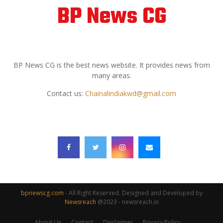
BP News CG
ABOUT US
BP News CG is the best news website. It provides news from
many areas.
Contact us:
Chainalindiakwd@gmail.com
FOLLOW US
bpnewscg.com
- All Right Reserved. Designed and Developed by
Newsreach
@2023 - newsreach.in
About Us
Contact
Disclaimer
Privacy Policy