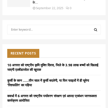
के...
September 22, 2025
0
S
e
a
S
r
c
E
h
RECENT POSTS
f
A
o
10 अगस्त को राष्ट्रीय कृमि मुक्ति दिवस, जिले के 3.98 लाख बच्चों को खिलाई
r
R
जाएगी एलबेंडाजोल की खुराक
:
C
कुर्सी के कान ……तीन साल में कुर्सी बदलेगी, या फिर फाइलों में ही घूमेगा
‘रिशफलिंग’ का पहिया
H
कवर्धा में 6 अगस्त को राष्ट्रीय पर्यावरण संरक्षण एवं आपदा प्रबंधन जागरूकता
कार्यक्रम आयोजित