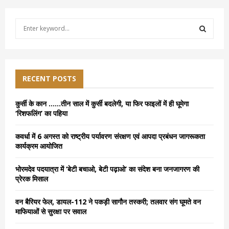
S
e
a
S
r
c
E
h
RECENT POSTS
f
A
o
कुर्सी के कान ……तीन साल में कुर्सी बदलेगी, या फिर फाइलों में ही घूमेगा
r
R
‘रिशफलिंग’ का पहिया
:
C
कवर्धा में 6 अगस्त को राष्ट्रीय पर्यावरण संरक्षण एवं आपदा प्रबंधन जागरूकता
कार्यक्रम आयोजित
H
भोरमदेव पदयात्रा में ‘बेटी बचाओ, बेटी पढ़ाओ’ का संदेश बना जनजागरण की
प्रेरक मिसाल
वन बैरियर फेल, डायल-112 ने पकड़ी सागौन तस्करी; तलवार संग घूमते वन
माफियाओं से सुरक्षा पर सवाल