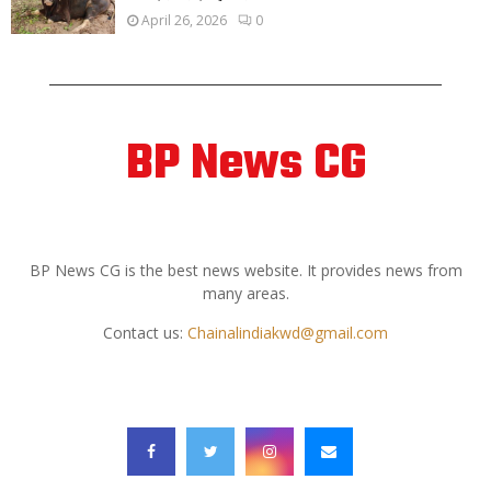
April 26, 2026
0
BP News CG
ABOUT US
BP News CG is the best news website. It provides news from
many areas.
Contact us:
Chainalindiakwd@gmail.com
FOLLOW US