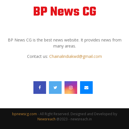
BP News CG
ABOUT US
BP News CG is the best news website. It provides news from
many areas.
Contact us:
Chainalindiakwd@gmail.com
FOLLOW US
bpnewscg.com
- All Right Reserved. Designed and Developed by
Newsreach
@2023 - newsreach.in