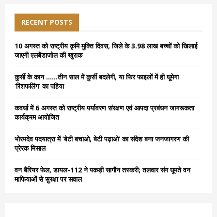
r
c
E
h
RECENT POSTS
f
A
o
10 अगस्त को राष्ट्रीय कृमि मुक्ति दिवस, जिले के 3.98 लाख बच्चों को खिलाई
r
R
जाएगी एलबेंडाजोल की खुराक
:
C
कुर्सी के कान ……तीन साल में कुर्सी बदलेगी, या फिर फाइलों में ही घूमेगा
‘रिशफलिंग’ का पहिया
H
कवर्धा में 6 अगस्त को राष्ट्रीय पर्यावरण संरक्षण एवं आपदा प्रबंधन जागरूकता
कार्यक्रम आयोजित
भोरमदेव पदयात्रा में ‘बेटी बचाओ, बेटी पढ़ाओ’ का संदेश बना जनजागरण की
प्रेरक मिसाल
वन बैरियर फेल, डायल-112 ने पकड़ी सागौन तस्करी; तलवार संग घूमते वन
माफियाओं से सुरक्षा पर सवाल