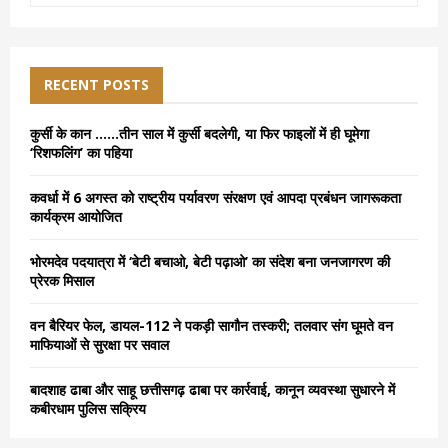
a
S
r
c
E
h
RECENT POSTS
f
A
o
कुर्सी के कान ……तीन साल में कुर्सी बदलेगी, या फिर फाइलों में ही घूमेगा
r
R
‘रिशफलिंग’ का पहिया
:
C
कवर्धा में 6 अगस्त को राष्ट्रीय पर्यावरण संरक्षण एवं आपदा प्रबंधन जागरूकता
कार्यक्रम आयोजित
H
भोरमदेव पदयात्रा में ‘बेटी बचाओ, बेटी पढ़ाओ’ का संदेश बना जनजागरण की
प्रेरक मिसाल
वन बैरियर फेल, डायल-112 ने पकड़ी सागौन तस्करी; तलवार संग घूमते वन
माफियाओं से सुरक्षा पर सवाल
बादशाह ढाबा और साहू छत्तीसगढ़ ढाबा पर कार्रवाई, कानून व्यवस्था सुधारने में
कबीरधाम पुलिस सक्रिय