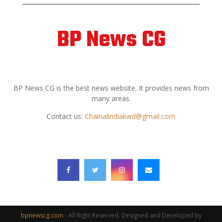
BP News CG
ABOUT US
BP News CG is the best news website. It provides news from
many areas.
Contact us:
Chainalindiakwd@gmail.com
FOLLOW US
bpnewscg.com
- All Right Reserved. Designed and Developed by