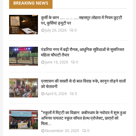
BREAKING NEWS
कुर्सी के कान ….. … .. …..सहसपुर लोहारा में नियम छुट्टी
पर, कुर्सियां ड्यूटी पर
July 26, 2026
0
पंडरिया नगर में बढ़ी रौनक, आधुनिक सुविधाओं से सुसज्जित
महिला चौपाटी तैयार
June 16, 2026
0
प्रशासन की सख्ती से दो बाल विवाह रुके, कानून तोड़ने वालों
को चेतावनी
April 6, 2026
0
“स्कूलों में मिट्टी का विज्ञान: कबीरधाम के नवोदय में शुरू हुआ
अभिनव पायलट स्कूल सॉयल हेल्थ प्रोजेक्ट, छात्रों को
मिला...
November 30, 2025
0