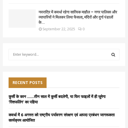
नवरात्रि में कवर्धा रहेगा सात्विक माहौल – नगर पालिका और
व्यापारियों ने मिलकर लिया फैसला, मंदिरों और दुर्गा पंडालों
के...
September 22, 2025
0
S
e
a
S
r
c
E
h
RECENT POSTS
f
A
o
कुर्सी के कान ……तीन साल में कुर्सी बदलेगी, या फिर फाइलों में ही घूमेगा
r
R
‘रिशफलिंग’ का पहिया
:
C
कवर्धा में 6 अगस्त को राष्ट्रीय पर्यावरण संरक्षण एवं आपदा प्रबंधन जागरूकता
कार्यक्रम आयोजित
H