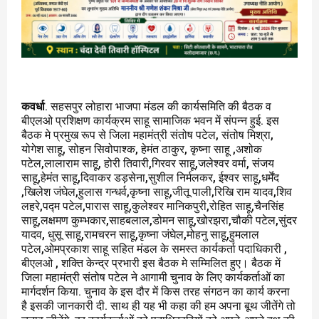
कवर्धा
. सहसपुर लोहारा भाजपा मंडल की कार्यसमिति की बैठक व
बीएलओ प्रशिक्षण कार्यक्रम साहू सामाजिक भवन में संपन्न हुई. इस
बैठक मे प्रमुख रूप से जिला महामंत्री संतोष पटेल, संतोष मिश्रा,
योगेश साहू, सोहन सिवोपाश्क, हेमंत ठाकुर, कृष्ना साहू ,अशोक
पटेल,लालाराम साहू, होरी तिवारी,गिरवर साहू,जलेश्वर वर्मा, संजय
साहू,हेमंत साहू,दिवाकर डड़सेना,सुशील निर्मलकर, ईश्वर साहू,धर्मेंद
,खिलेश जंघेल,हुलास गन्धर्व,कृष्ना साहू,जीतू पाली,रिखि राम यादव,शिव
लहरे,पद्म पटेल,पारास साहू,कुलेश्वर मानिकपुरी,रोहित साहू,चैनसिंह
साहू,लक्षमण कुम्भकार,साहबलाल,डोमन साहू,खोरझरा,चौकी पटेल,सुंदर
यादव, धुसू साहू,रामचरन साहू,कृष्ना जंघेल,मोहनु साहू,हुमलाल
पटेल,ओमप्रकाश साहू सहित मंडल के समस्त कार्यकर्ता पदाधिकारी ,
बीएलओ , शक्ति केन्द्र प्रभारी इस बैठक मे सम्मिलित हुए। बैठक में
जिला महामंत्री संतोष पटेल ने आगामी चुनाव के लिए कार्यकर्ताओं का
मार्गदर्शन किया. चुनाव के इस दौर में किस तरह संगठन का कार्य करना
है इसकी जानकारी दी. साथ ही यह भी कहा की हम अपना बूथ जीतेंगे तो