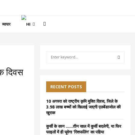
व्यापार
S
e
a
S
्क दिवस
r
c
E
h
RECENT POSTS
f
A
o
10 अगस्त को राष्ट्रीय कृमि मुक्ति दिवस, जिले के
r
R
3.98 लाख बच्चों को खिलाई जाएगी एलबेंडाजोल की
:
खुराक
C
कुर्सी के कान ……तीन साल में कुर्सी बदलेगी, या फिर
H
फाइलों में ही घूमेगा ‘रिशफलिंग’ का पहिया