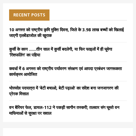
r
c
E
h
RECENT POSTS
f
A
o
10 अगस्त को राष्ट्रीय कृमि मुक्ति दिवस, जिले के 3.98 लाख बच्चों को खिलाई
r
R
जाएगी एलबेंडाजोल की खुराक
:
C
कुर्सी के कान ……तीन साल में कुर्सी बदलेगी, या फिर फाइलों में ही घूमेगा
‘रिशफलिंग’ का पहिया
H
कवर्धा में 6 अगस्त को राष्ट्रीय पर्यावरण संरक्षण एवं आपदा प्रबंधन जागरूकता
कार्यक्रम आयोजित
भोरमदेव पदयात्रा में ‘बेटी बचाओ, बेटी पढ़ाओ’ का संदेश बना जनजागरण की
प्रेरक मिसाल
वन बैरियर फेल, डायल-112 ने पकड़ी सागौन तस्करी; तलवार संग घूमते वन
माफियाओं से सुरक्षा पर सवाल