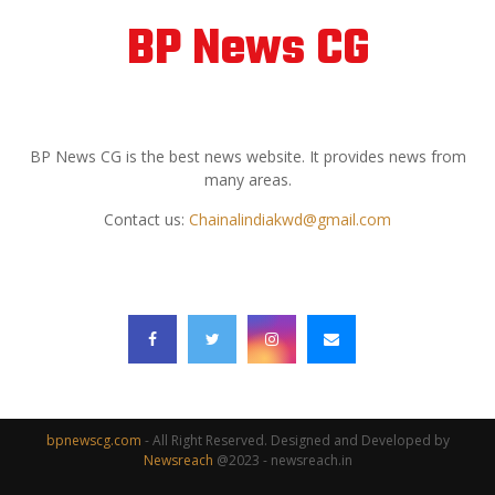
BP News CG
ABOUT US
BP News CG is the best news website. It provides news from
many areas.
Contact us:
Chainalindiakwd@gmail.com
FOLLOW US
bpnewscg.com
- All Right Reserved. Designed and Developed by
Newsreach
@2023 - newsreach.in