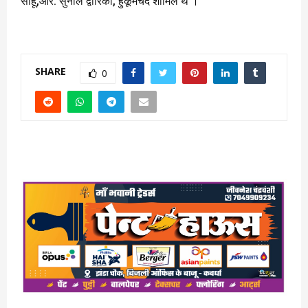
साहू,आर. सुनील द्वारिका, हुकूमचंद शामिल थे ।
SHARE
0