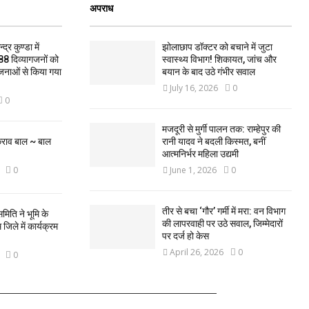
अपराध
द्र कुण्डा में
झोलाछाप डॉक्टर को बचाने में जुटा
88 दिव्यागजनों को
स्वास्थ्य विभाग! शिकायत, जांच और
जनाओं से किया गया
बयान के बाद उठे गंभीर सवाल
July 16, 2026
0
0
मजदूरी से मुर्गी पालन तक: राम्हेपुर की
कराव बाल ~ बाल
रानी यादव ने बदली किस्मत, बनीं
आत्मनिर्भर महिला उद्यमी
0
June 1, 2026
0
तीर से बचा ‘गौर’ गर्मी में मरा: वन विभाग
मिति ने भूमि के
की लापरवाही पर उठे सवाल, जिम्मेदारों
िले में कार्यक्रम
पर दर्ज हो केस
April 26, 2026
0
0