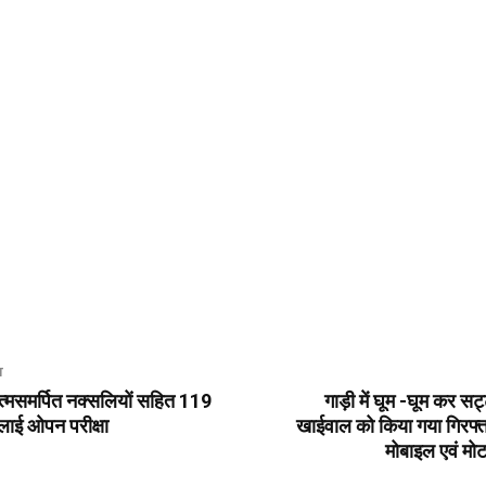
T
त्मसमर्पित नक्सलियों सहित 119
गाड़ी में घूम -घूम कर सट
 दिलाई ओपन परीक्षा
खाईवाल को किया गया गिरफ्
मोबाइल एवं मो