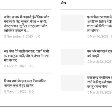
लेख
बलौदा बाजार में अनुभवी इंजीनियर और
प्राथमिक स्वास्थ्य केन्
मैनेजर के लिए सुनहरा मौका — के.पी.
आयोजित शिविर में 3
कंस्ट्रक्शन, सुनीता कंस्ट्रक्शन और
शासन की विभिन्न यो
ऋषिकेश ट्रेडर्स में...
लाभान्वित
November 7, 2025
0
May 16, 2023
रूह कंपा देने वाली वारदात: दसवीं पत्नी
बस और माजदा में ट
पर शक हुआ भारी, पति ने जंगल में उतारा
बचे यात्री
मौत के घाट
March 22, 2023
April 21, 2025
0
छत्तीसगढ़ एग्रीकान स
विजय शर्मा जेवड़न कला में आयोजित
सभी के लिए कबीरधाम ज
भागवत कथा में हुए शामिल
का शुभारम्भ किया
March 1, 2025
0
March 19, 2023