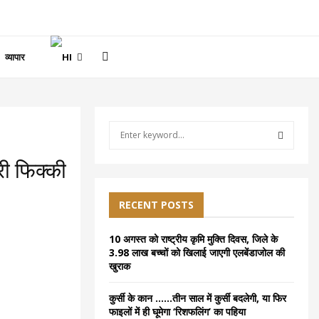
व्यापार
S
e
a
S
ी फिक्की
r
c
E
h
RECENT POSTS
f
A
o
10 अगस्त को राष्ट्रीय कृमि मुक्ति दिवस, जिले के
r
R
3.98 लाख बच्चों को खिलाई जाएगी एलबेंडाजोल की
:
खुराक
C
कुर्सी के कान ……तीन साल में कुर्सी बदलेगी, या फिर
H
फाइलों में ही घूमेगा ‘रिशफलिंग’ का पहिया