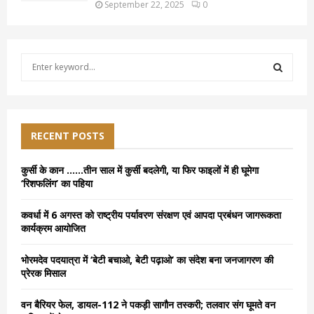
September 22, 2025
0
S
e
a
S
r
c
E
h
RECENT POSTS
f
A
o
कुर्सी के कान ……तीन साल में कुर्सी बदलेगी, या फिर फाइलों में ही घूमेगा
r
R
‘रिशफलिंग’ का पहिया
:
C
कवर्धा में 6 अगस्त को राष्ट्रीय पर्यावरण संरक्षण एवं आपदा प्रबंधन जागरूकता
कार्यक्रम आयोजित
H
भोरमदेव पदयात्रा में ‘बेटी बचाओ, बेटी पढ़ाओ’ का संदेश बना जनजागरण की
प्रेरक मिसाल
वन बैरियर फेल, डायल-112 ने पकड़ी सागौन तस्करी; तलवार संग घूमते वन