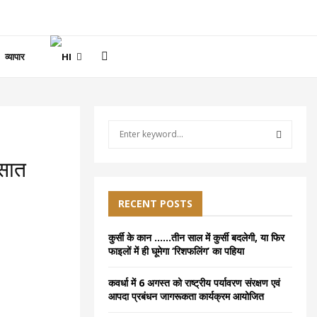
व्यापार
S
e
a
S
िसात
r
c
E
h
RECENT POSTS
f
A
o
कुर्सी के कान ……तीन साल में कुर्सी बदलेगी, या फिर
r
R
फाइलों में ही घूमेगा ‘रिशफलिंग’ का पहिया
:
C
कवर्धा में 6 अगस्त को राष्ट्रीय पर्यावरण संरक्षण एवं
आपदा प्रबंधन जागरूकता कार्यक्रम आयोजित
H