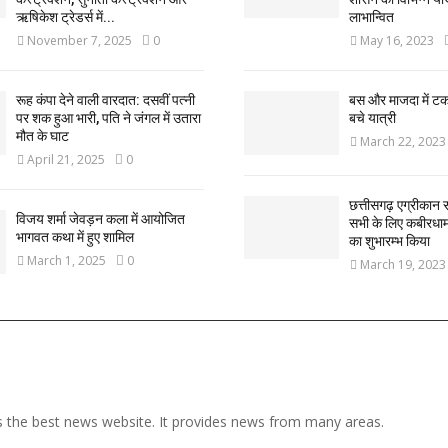
ऋषिकेश ट्रेडर्स में...
लाभान्वित
November 7, 2025
0
May 16, 2023
रूह कंपा देने वाली वारदात: दसवीं पत्नी
बस और माजदा में ट
पर शक हुआ भारी, पति ने जंगल में उतारा
बचे यात्री
मौत के घाट
March 22, 2023
April 21, 2025
0
छत्तीसगढ़ एग्रीकान स
विजय शर्मा जेवड़न कला में आयोजित
सभी के लिए कबीरधाम ज
भागवत कथा में हुए शामिल
का शुभारम्भ किया
March 1, 2025
0
March 19, 2023
 the best news website. It provides news from many areas.