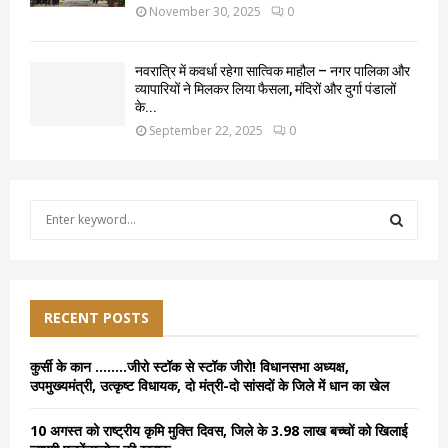
November 30, 2025
0
नवरात्रि में कवर्धा रहेगा सात्विक माहौल – नगर पालिका और
व्यापारियों ने मिलकर लिया फैसला, मंदिरों और दुर्गा पंडालों
के...
September 22, 2025
0
S
e
a
S
r
c
E
h
RECENT POSTS
f
A
o
कुर्सी के कान ……..जीरो स्टॉक से स्टॉक जीरो! विधानसभा अध्यक्ष,
r
R
उपमुख्यमंत्री, उत्कृष्ट विधायक, दो मंत्री-दो सांसदों के जिले में धान का खेल
:
C
10 अगस्त को राष्ट्रीय कृमि मुक्ति दिवस, जिले के 3.98 लाख बच्चों को खिलाई