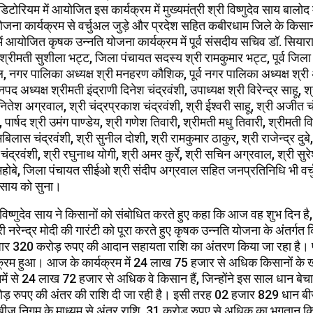
ोरियम में आयोजित इस कार्यक्रम में मुख्यमंत्री श्री विष्णुदेव साय बालोद
ोजना कार्यक्रम से वर्चुअल जुड़े और प्रदेश सहित कबीरधाम जिले के किसान
ें आयोजित कृषक उन्नति योजना कार्यक्रम में पूर्व संसदीय सचिव डॉ. सियार
 श्रीमती सुशीला भट्ट, जिला पंचायत सदस्य श्री रामकुमार भट्ट, पूर्व जिला 
ल, नगर पालिका अध्यक्ष श्री मनहरण कौशिक, पूर्व नगर पालिका अध्यक्ष श्र
द अध्यक्ष श्रीमती इंद्राणी दिनेश चंद्रवंशी, उपाध्यक्ष श्री विरेन्द्र साहू, 
 नितेश अग्रवाल, श्री चंद्रप्रकाश चंद्रवंशी, श्री ईश्वरी साहू, श्री अजीत चं
, पार्षद श्री उमंग पाण्डेय, श्री गणेश तिवारी, श्रीमती मधु तिवारी, श्रीमती वि
मबिलास चंद्रवंशी, श्री सुनील दोशी, श्री रामकुमार ठाकुर, श्री राजेन्द्र दुब
ा चंद्रवंशी, श्री रघुनाथ योगी, श्री अमर कुर्रे, श्री सचिन अग्रवाल, श्री सुर
होबे, जिला पंचायत सीईओ श्री संदीप अग्रवाल सहित जनप्रतिनिधि भी वर्
री साय को सुना।
री विष्णुदेव साय ने किसानों को संबोधित करते हुए कहा कि आज वह शुभ दिन ह
री नरेन्द्र मोदी की गारंटी को पूरा करते हुए कृषक उन्नति योजना के अंतर्गत क
हजार 320 करोड़ रुपए की आदान सहायता राशि का अंतरण किया जा रहा है। 
्रम हुआ। आज के कार्यक्रम में 24 लाख 75 हजार से अधिक किसानों के खात
में से 24 लाख 72 हजार से अधिक वे किसान हैं, जिन्होंने इस साल धान बेचा 
ड़ रुपए की अंतर की राशि दी जा रही है। इसी तरह 02 हजार 829 धान ब
 बीज निगम के माध्यम से अंतर राशि, 31 करोड़ रुपए से अधिक का भुगतान क