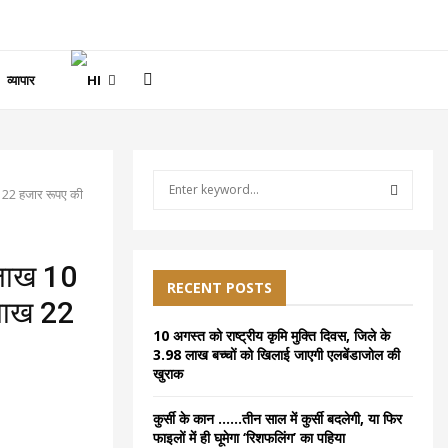
व्यापार
S
ाख 22 हजार रूपए की
e
a
S
r
c
1 लाख 10
E
h
RECENT POSTS
 लाख 22
f
A
o
10 अगस्त को राष्ट्रीय कृमि मुक्ति दिवस, जिले के
r
R
3.98 लाख बच्चों को खिलाई जाएगी एलबेंडाजोल की
:
खुराक
C
कुर्सी के कान ……तीन साल में कुर्सी बदलेगी, या फिर
H
फाइलों में ही घूमेगा ‘रिशफलिंग’ का पहिया