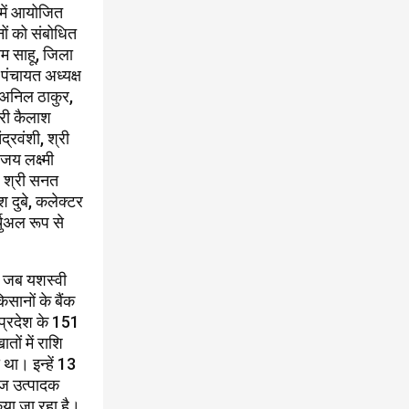
 में आयोजित
ों को संबोधित
ाम साहू, जिला
पंचायत अध्यक्ष
ी अनिल ठाकुर,
श्री कैलाश
द्रवंशी, श्री
जय लक्ष्मी
े, श्री सनत
ेश दुबे, कलेक्टर
चुअल रूप से
ै, जब यशस्वी
िसानों के बैंक
प्रदेश के 151
ों में राशि
था। इन्हें 13
ीज उत्पादक
िया जा रहा है।