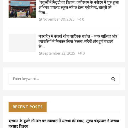
“स्कूलों में मिट्टी का विज्ञान: कबीरधाम के नवोदय में शुरू हुआ
अभिनव पायलट स्कूल सॉयल हेल्थ प्रोजेक्ट, छात्रों को
मिला...
November 30, 2025
0
नवरात्रि में कवर्धा रहेगा सात्विक माहौल – नगर पालिका और
व्यापारियों ने मिलकर लिया फैसला, मंदिरों और दुर्गा पंडालों
के...
September 22, 2025
0
S
e
a
S
r
c
E
h
RECENT POSTS
f
A
o
श्रावण के दूसरे सोमवार पर नवापारा में आस्था की बयार, सूरज चंद्राकर ने कराया
r
R
प्रसाद वितरण