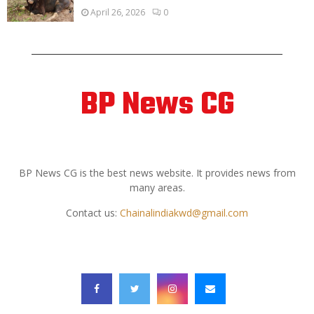
April 26, 2026
0
BP News CG
ABOUT US
BP News CG is the best news website. It provides news from
many areas.
Contact us:
Chainalindiakwd@gmail.com
FOLLOW US