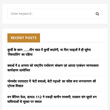
S
e
a
S
r
c
E
h
RECENT POSTS
f
A
o
कुर्सी के कान ……तीन साल में कुर्सी बदलेगी, या फिर फाइलों में ही घूमेगा
r
R
‘रिशफलिंग’ का पहिया
:
C
कवर्धा में 6 अगस्त को राष्ट्रीय पर्यावरण संरक्षण एवं आपदा प्रबंधन जागरूकता
कार्यक्रम आयोजित
H
भोरमदेव पदयात्रा में ‘बेटी बचाओ, बेटी पढ़ाओ’ का संदेश बना जनजागरण की
प्रेरक मिसाल
वन बैरियर फेल, डायल-112 ने पकड़ी सागौन तस्करी; तलवार संग घूमते वन
माफियाओं से सुरक्षा पर सवाल