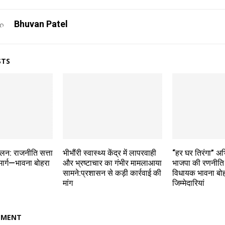
Bhuvan Patel
STS
ेलन: राजनीति सत्ता
भीभौंरी स्वास्थ्य केंद्र में लापरवाही
“हर घर तिरंगा” अ
मार्ग—भावना बोहरा
और भ्रष्टाचार का गंभीर मामलाआया
भाजपा की रणनीति 
सामने:प्रशासन से कड़ी कार्रवाई की
विधायक भावना बोहर
मांग
जिम्मेदारियां
MMENT