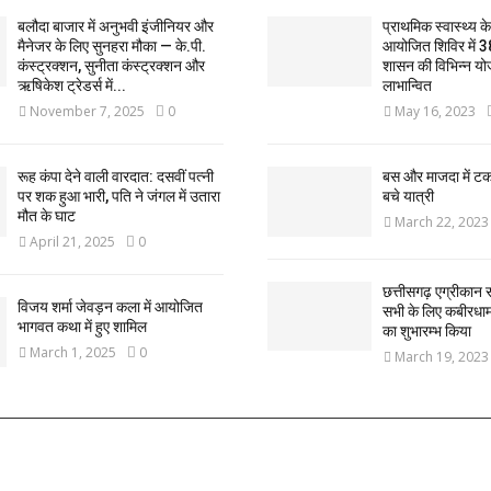
बलौदा बाजार में अनुभवी इंजीनियर और
प्राथमिक स्वास्थ्य केन्
मैनेजर के लिए सुनहरा मौका — के.पी.
आयोजित शिविर में 3
कंस्ट्रक्शन, सुनीता कंस्ट्रक्शन और
शासन की विभिन्न यो
ऋषिकेश ट्रेडर्स में...
लाभान्वित
November 7, 2025
0
May 16, 2023
रूह कंपा देने वाली वारदात: दसवीं पत्नी
बस और माजदा में ट
पर शक हुआ भारी, पति ने जंगल में उतारा
बचे यात्री
मौत के घाट
March 22, 2023
April 21, 2025
0
छत्तीसगढ़ एग्रीकान स
विजय शर्मा जेवड़न कला में आयोजित
सभी के लिए कबीरधाम ज
भागवत कथा में हुए शामिल
का शुभारम्भ किया
March 1, 2025
0
March 19, 2023