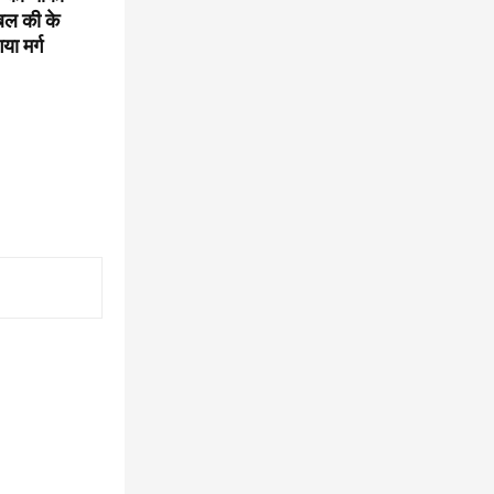
 बल की के
ा मर्ग