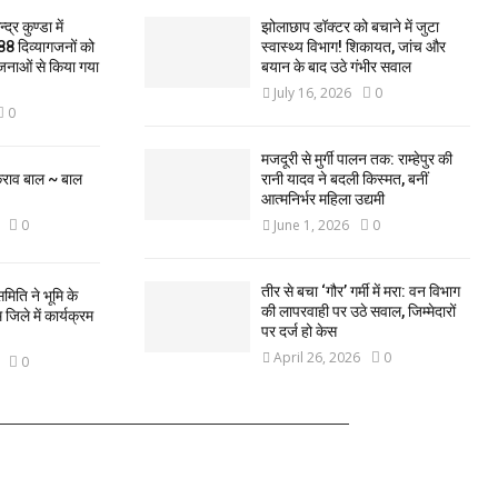
द्र कुण्डा में
झोलाछाप डॉक्टर को बचाने में जुटा
88 दिव्यागजनों को
स्वास्थ्य विभाग! शिकायत, जांच और
जनाओं से किया गया
बयान के बाद उठे गंभीर सवाल
July 16, 2026
0
0
मजदूरी से मुर्गी पालन तक: राम्हेपुर की
कराव बाल ~ बाल
रानी यादव ने बदली किस्मत, बनीं
आत्मनिर्भर महिला उद्यमी
0
June 1, 2026
0
तीर से बचा ‘गौर’ गर्मी में मरा: वन विभाग
मिति ने भूमि के
की लापरवाही पर उठे सवाल, जिम्मेदारों
िले में कार्यक्रम
पर दर्ज हो केस
April 26, 2026
0
0
FOLLOW US