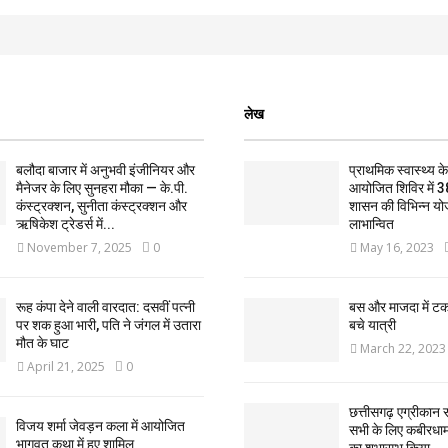
लेख
बलौदा बाजार में अनुभवी इंजीनियर और
प्राथमिक स्वास्थ्य केन्
मैनेजर के लिए सुनहरा मौका — के.पी.
आयोजित शिविर में 3
कंस्ट्रक्शन, सुनीता कंस्ट्रक्शन और
शासन की विभिन्न यो
ऋषिकेश ट्रेडर्स में...
लाभान्वित
November 7, 2025
0
May 16, 2023
रूह कंपा देने वाली वारदात: दसवीं पत्नी
बस और माजदा में ट
पर शक हुआ भारी, पति ने जंगल में उतारा
बचे यात्री
मौत के घाट
March 22, 2023
April 21, 2025
0
छत्तीसगढ़ एग्रीकान स
विजय शर्मा जेवड़न कला में आयोजित
सभी के लिए कबीरधाम ज
भागवत कथा में हुए शामिल
का शुभारम्भ किया