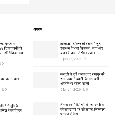
अपराध
द्र कुण्डा में
झोलाछाप डॉक्टर को बचाने में जुटा
88 दिव्यागजनों को
स्वास्थ्य विभाग! शिकायत, जांच और
जनाओं से किया गया
बयान के बाद उठे गंभीर सवाल
July 16, 2026
0
0
मजदूरी से मुर्गी पालन तक: राम्हेपुर की
कराव बाल ~ बाल
रानी यादव ने बदली किस्मत, बनीं
आत्मनिर्भर महिला उद्यमी
0
June 1, 2026
0
तीर से बचा ‘गौर’ गर्मी में मरा: वन विभाग
मिति ने भूमि के
की लापरवाही पर उठे सवाल, जिम्मेदारों
िले में कार्यक्रम
पर दर्ज हो केस