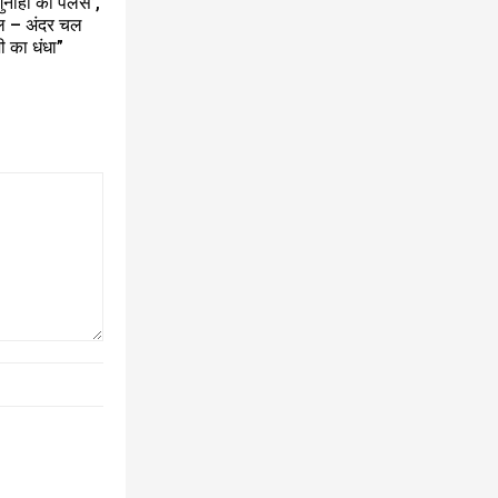
नाहों का पैलेस’,
ील – अंदर चल
ी का धंधा”