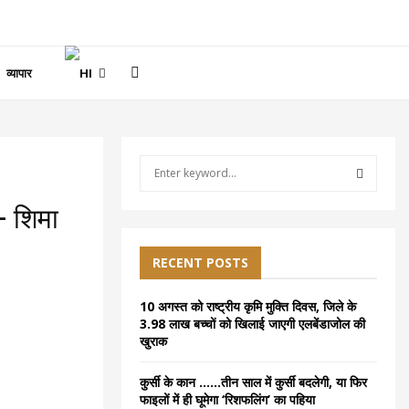
व्यापार
S
e
a
S
– शिमा
r
c
E
h
RECENT POSTS
f
A
o
10 अगस्त को राष्ट्रीय कृमि मुक्ति दिवस, जिले के
r
R
3.98 लाख बच्चों को खिलाई जाएगी एलबेंडाजोल की
:
खुराक
C
कुर्सी के कान ……तीन साल में कुर्सी बदलेगी, या फिर
H
फाइलों में ही घूमेगा ‘रिशफलिंग’ का पहिया