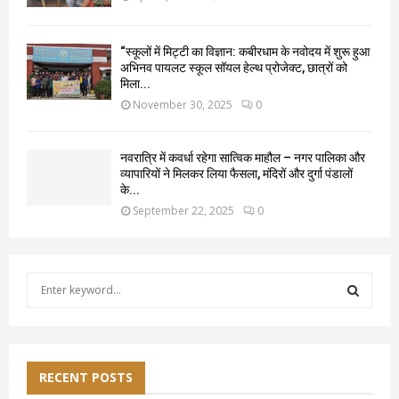
“स्कूलों में मिट्टी का विज्ञान: कबीरधाम के नवोदय में शुरू हुआ
अभिनव पायलट स्कूल सॉयल हेल्थ प्रोजेक्ट, छात्रों को
मिला...
November 30, 2025
0
नवरात्रि में कवर्धा रहेगा सात्विक माहौल – नगर पालिका और
व्यापारियों ने मिलकर लिया फैसला, मंदिरों और दुर्गा पंडालों
के...
September 22, 2025
0
S
e
a
S
r
c
E
h
RECENT POSTS
f
A