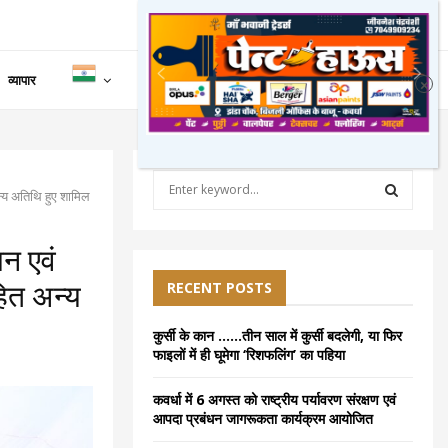
व्यापार
S
न्य अतिथि हुए शामिल
e
a
S
r
न एवं
c
E
h
RECENT POSTS
हित अन्य
f
A
o
कुर्सी के कान ……तीन साल में कुर्सी बदलेगी, या फिर
r
R
फाइलों में ही घूमेगा ‘रिशफलिंग’ का पहिया
:
C
कवर्धा में 6 अगस्त को राष्ट्रीय पर्यावरण संरक्षण एवं
आपदा प्रबंधन जागरूकता कार्यक्रम आयोजित
H