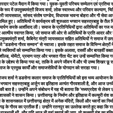
दार पटेल मैदान में किया गया। युवक-युवती परिचय सम्मेलन एवं प्रतिभा 
 के रूप में उपमुख्यमंत्री विजय शर्मा, लोक स्वास्थ्य और परिवार कल्याण, चिक
िहारी जायसवाल, सांसद संतोष पाण्डेय, विधायक भावना बोहरा और गौ सेवा आय
मिल हुए। अतिथियों ने कार्यक्रम की शुरुआत भगवान सहस्त्रबाहु के तैल च
यार्पण करके आर्शीवाद ली। समाज के प्रतिनिधियों द्वारा अतिथियों का गज
टकर आत्मीय स्वागत किया, जो समाज की ओर से अतिथियों के प्रति आदर और श
ुख्यमंत्री शर्मा, कैबिनेट मंत्री जायसवाल सहित अतिथियों ने समाज में उत्कृ
को ’’डडसेना गौरव सम्मान’’ से नवाजा। इसके तहत समाज के विभिन्न क्षेत्रों म
ले व्यक्तियों को सम्मानित किया गया। इसके अलावा, दसवीं और बारहवीं कक्षा 
ो शील्ड, मोमेंटो, प्रमाण पत्र और भगवत गीता भेंट कर उन्हें सम्मानित किया 
े के उद्देश्य से किया गया था, ताकि वे अपने जीवन में और भी उच्च शिखर छू 
समाज के प्रमुख कार्यों और समाजसेवियों के योगदान को सराहा गया।
 विजय शर्मा ने डडसेना कलार समाज के प्रतिनिधियों को इस भव्य आयोजन क
कि भगवान सहस्त्रबाहु अर्जुन का इतिहास अत्यंत गौरवशाली है, और आज उन
की बात है। उन्होंने अपने संबोधन में यह भी बताया कि ’मध्यप्रदेश से लेक
 शासकों ने शासन किया। छत्तीसगढ़ के निर्माण और इतिहास में कल्चुरी वंश 
 के शासनकाल में छत्तीसगढ़ क्षेत्र में अनेक मंदिरों, किलों और भवनों का निर्
ढ़ के गौरव का प्रतीक हैं। उन्होंने रतनपुर का उल्लेख करते हुए कहा कि 
ी राजधानी थी, और यदि आज भी वहां खुदाई की जाए, तो कल्चुरी वंश का इत