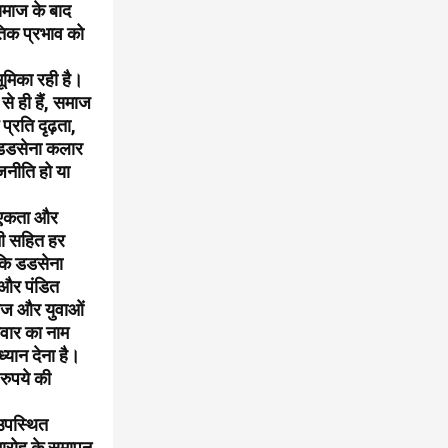
 समाज के बाद
िक प्रभाव को
ूमिका रही है।
े ही हैं, समाज
प्रति दृढ़ता,
ने डडसेना कलार
जनीति हो या
क एकता और
ानी सहित हर
 कि डडसेना
 और पंडित
माज और युवाओं
िवार का नाम
ध्यान देना है।
रुपये की
 उपस्थित
मारोह के समापन