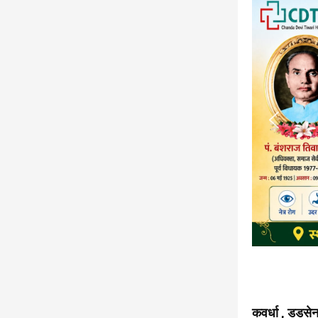
कवर्धा , डडसे