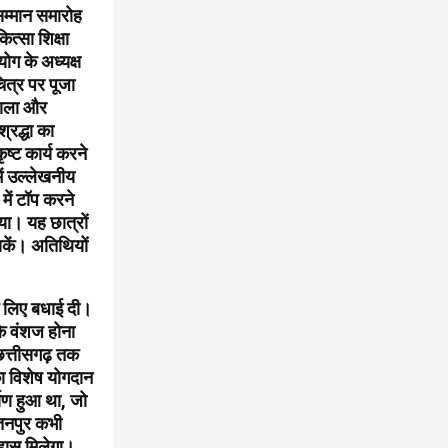
सम्मान समारोह
ित्सा शिक्षा
ोग के अध्यक्ष
ित्र पर पूजा
 माला और
्रद्धा का
ष्ट कार्य करने
ें उल्लेखनीय
में टॉप करने
गया। यह छात्रों
सकें। अतिथियों
े लिए बधाई दी।
के वंशज होना
र छत्तीसगढ़ तक
का विशेष योगदान
माण हुआ था, जो
रतनपुर कभी
िहास मिलेगा।