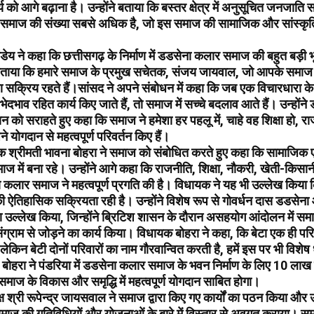
य को आगे बढ़ाना है। उन्होंने बताया कि बस्तर क्षेत्र में अनुसूचित जनजाति
समाज की संख्या सबसे अधिक है, जो इस समाज की सामाजिक और सांस्कृत
ंडेय ने कहा कि छत्तीसगढ़ के निर्माण में डडसेना कलार समाज की बहुत बड़ी भ
ी बताया कि हमारे समाज के प्रमुख सचेतक, संजय जायवाल, जो आपके समाज स
ेशा सक्रिय रहते हैं।सांसद ने अपने संबोधन में कहा कि जब एक विचारधारा के 
ेदभाव रहित कार्य किए जाते हैं, तो समाज में सच्चे बदलाव आते हैं। उन्हों
 को सराहते हुए कहा कि समाज ने हमेशा हर पहलू में, चाहे वह शिक्षा हो, रा
 योगदान से महत्वपूर्ण परिवर्तन किए हैं।
क श्रीमती भावना बोहरा ने समाज को संबोधित करते हुए कहा कि सामाजि
माज में बना रहे। उन्होंने आगे कहा कि राजनीति, शिक्षा, नौकरी, खेती-किस
सेना कलार समाज ने महत्वपूर्ण प्रगति की है। विधायक ने यह भी उल्लेख किया
ऐतिहासिक सक्रियता रही है। उन्होंने विशेष रूप से गोवर्धन दास डडसेना
उल्लेख किया, जिन्होंने ब्रिटिश शासन के दौरान असहयोग आंदोलन में स
संग्राम से जोड़ने का कार्य किया। विधायक बोहरा ने कहा, कि बेटा एक ही पर
लेकिन बेटी दोनों परिवारों का नाम गौरवान्वित करती है, हमें इस पर भी विशेष 
बोहरा ने पंडरिया में डडसेना कलार समाज के भवन निर्माण के लिए 10 लाख 
माज के विकास और समृद्धि में महत्वपूर्ण योगदान साबित होगा।
ष श्री रूपेन्द्र जायसवाल ने समाज द्वारा किए गए कार्यों का पठन किया और
माज की गतिविधियों और योजनाओं के बारे में विस्तार से अवगत कराया। स