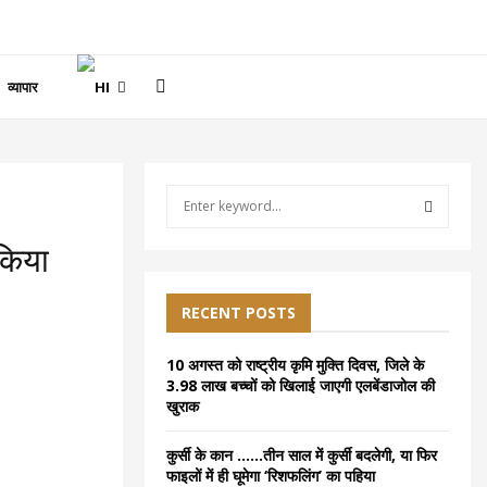
व्यापार
S
e
a
S
 किया
r
c
E
h
RECENT POSTS
f
A
o
10 अगस्त को राष्ट्रीय कृमि मुक्ति दिवस, जिले के
r
R
3.98 लाख बच्चों को खिलाई जाएगी एलबेंडाजोल की
:
खुराक
C
कुर्सी के कान ……तीन साल में कुर्सी बदलेगी, या फिर
H
फाइलों में ही घूमेगा ‘रिशफलिंग’ का पहिया