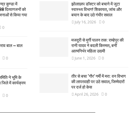
द्र कुण्डा में
झोलाछाप डॉक्टर को बचाने में जुटा
88 दिव्यागजनों को
स्वास्थ्य विभाग! शिकायत, जांच और
जनाओं से किया गया
बयान के बाद उठे गंभीर सवाल
July 16, 2026
0
0
मजदूरी से मुर्गी पालन तक: राम्हेपुर की
कराव बाल ~ बाल
रानी यादव ने बदली किस्मत, बनीं
आत्मनिर्भर महिला उद्यमी
0
June 1, 2026
0
तीर से बचा ‘गौर’ गर्मी में मरा: वन विभाग
मिति ने भूमि के
की लापरवाही पर उठे सवाल, जिम्मेदारों
िले में कार्यक्रम
पर दर्ज हो केस
April 26, 2026
0
0
FOLLOW US