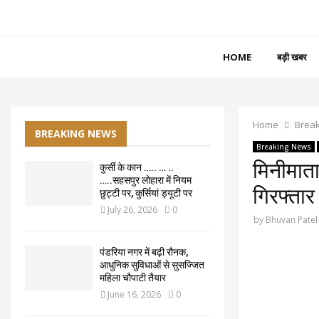
HOME
बड़ी खबर
Home
Brea
BREAKING NEWS
Breaking News
मिनीमाता
कुर्सी के कान ….. … ..
…..सहसपुर लोहारा में नियम
गिरफ्ता
छुट्टी पर, कुर्सियां ड्यूटी पर
July 26, 2026
0
by
Bhuvan Patel
पंडरिया नगर में बढ़ी रौनक,
आधुनिक सुविधाओं से सुसज्जित
महिला चौपाटी तैयार
June 16, 2026
0