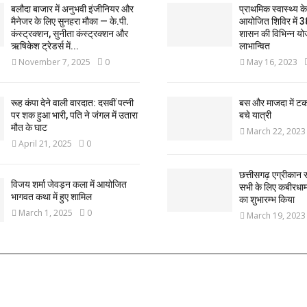
बलौदा बाजार में अनुभवी इंजीनियर और
प्राथमिक स्वास्थ्य केन्
मैनेजर के लिए सुनहरा मौका — के.पी.
आयोजित शिविर में 3
कंस्ट्रक्शन, सुनीता कंस्ट्रक्शन और
शासन की विभिन्न यो
ऋषिकेश ट्रेडर्स में...
लाभान्वित
November 7, 2025
0
May 16, 2023
रूह कंपा देने वाली वारदात: दसवीं पत्नी
बस और माजदा में ट
पर शक हुआ भारी, पति ने जंगल में उतारा
बचे यात्री
मौत के घाट
March 22, 2023
April 21, 2025
0
छत्तीसगढ़ एग्रीकान स
विजय शर्मा जेवड़न कला में आयोजित
सभी के लिए कबीरधाम ज
भागवत कथा में हुए शामिल
का शुभारम्भ किया
March 1, 2025
0
March 19, 2023