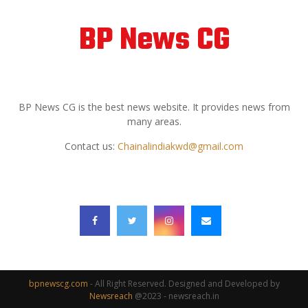
BP News CG
ABOUT US
BP News CG is the best news website. It provides news from
many areas.
Contact us:
Chainalindiakwd@gmail.com
FOLLOW US
bpnewscg.com
- All Right Reserved. Designed and Developed by
Newsreach
@2023 - newsreach.in