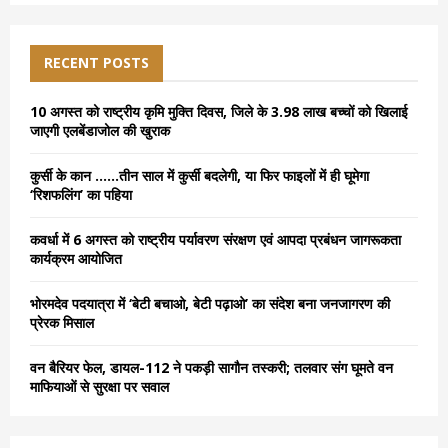
S
r
c
E
h
RECENT POSTS
f
A
o
10 अगस्त को राष्ट्रीय कृमि मुक्ति दिवस, जिले के 3.98 लाख बच्चों को खिलाई
r
R
जाएगी एलबेंडाजोल की खुराक
:
C
कुर्सी के कान ……तीन साल में कुर्सी बदलेगी, या फिर फाइलों में ही घूमेगा
‘रिशफलिंग’ का पहिया
H
कवर्धा में 6 अगस्त को राष्ट्रीय पर्यावरण संरक्षण एवं आपदा प्रबंधन जागरूकता
कार्यक्रम आयोजित
भोरमदेव पदयात्रा में ‘बेटी बचाओ, बेटी पढ़ाओ’ का संदेश बना जनजागरण की
प्रेरक मिसाल
वन बैरियर फेल, डायल-112 ने पकड़ी सागौन तस्करी; तलवार संग घूमते वन
माफियाओं से सुरक्षा पर सवाल